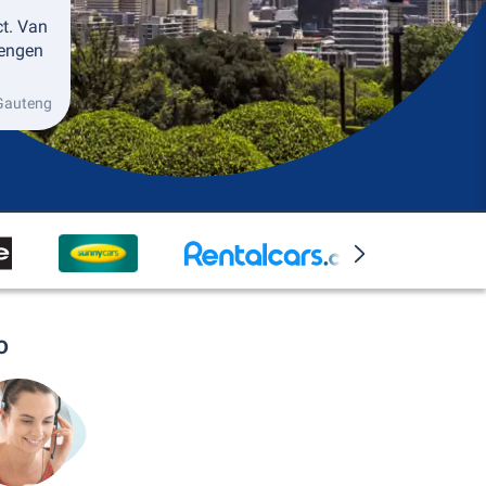
ct. Van
rengen
 Gauteng
o