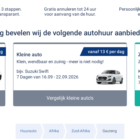
s 3 stappen.
Gratis annuleren tot 24 uur
Persoonlij
ansparant.
voor aanvang van de huur.
e
g bevelen wij de volgende autohuur aanbie
ag
vanaf 13 € per dag
Kleine auto
Klein, wendbaar en zuinig - meer is niet nodig!
Z
bijv. Suzuki Swift
K
7 Dagen van 16.09 - 22.09.2026
b
Vergelijk kleine auto's
Huurauto
Afrika
Zuid-Afrika
Gauteng