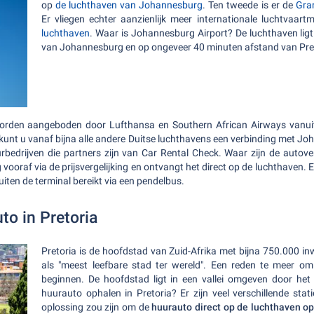
op
de luchthaven van Johannesburg
. Ten tweede is er de
Gran
Er vliegen echter aanzienlijk meer internationale luchtvaar
luchthaven
. Waar is Johannesburg Airport? De luchthaven lig
van Johannesburg en op ongeveer 40 minuten afstand van Pre
 worden aangeboden door Lufthansa en Southern African Airways vanui
kunt u vanaf bijna alle andere Duitse luchthavens een verbinding met J
uurbedrijven die partners zijn van Car Rental Check. Waar zijn de auto
oraf via de prijsvergelijking en ontvangt het direct op de luchthaven. Er 
ten de terminal bereikt via een pendelbus.
to in Pretoria
Pretoria is de hoofdstad van Zuid-Afrika met bijna 750.000 in
als "meest leefbare stad ter wereld". Een reden te meer om
beginnen. De hoofdstad ligt in een vallei omgeven door het
huurauto ophalen in Pretoria? Er zijn veel verschillende sta
oplossing zou zijn om de
huurauto direct op de luchthaven o