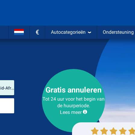
€
Autocategorieën
Ondersteuning
Verhuurlocatie
OR Tambo International Airport (Gauteng / Zuid-Afrika)
Gratis annuleren
Tot 24 uur voor het begin van
Plaats voor teruggave
de huurperiode.
Lees meer
Ophalen
Inleveren