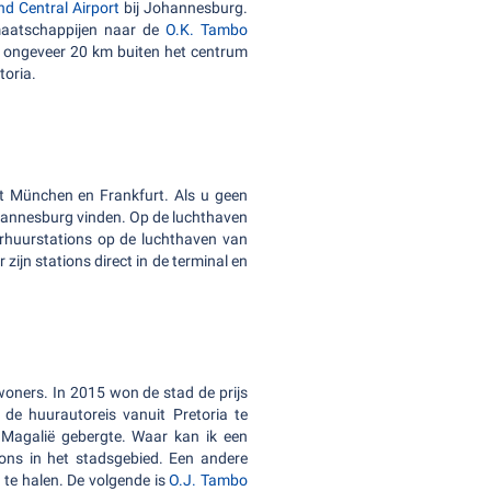
d Central Airport
bij Johannesburg.
tmaatschappijen naar de
O.K. Tambo
t ongeveer 20 km buiten het centrum
toria.
t München en Frankfurt. Als u geen
ohannesburg vinden. Op de luchthaven
verhuurstations op de luchthaven van
zijn stations direct in de terminal en
woners. In 2015 won de stad de prijs
 de huurautoreis vanuit Pretoria te
 Magalië gebergte. Waar kan ik een
tions in het stadsgebied. Een andere
p
te halen. De volgende is
O.J. Tambo