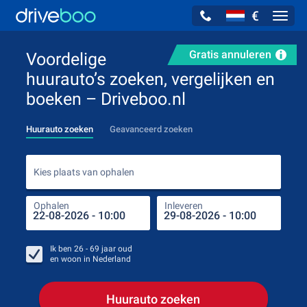
€
Navig
Gratis annuleren
Voordelige
huurauto’s zoeken, vergelijken en
boeken – Driveboo.nl
Huurauto zoeken
Geavanceerd zoeken
Kies
Kies plaats van ophalen
Ophalen
Inleveren
Plaa
Oph
Ik ben
26 - 69
jaar oud
en woon in
Nederland
Huurauto zoeken