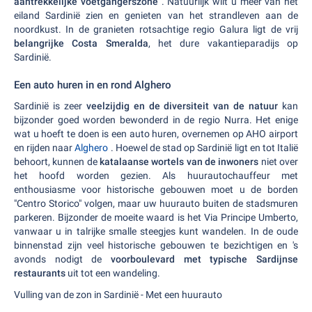
aantrekkelijke voetgangerszone
. Natuurlijk wilt u meer van het
eiland Sardinië zien en genieten van het strandleven aan de
noordkust. In de granieten rotsachtige regio Galura ligt de vrij
belangrijke Costa Smeralda
, het dure vakantieparadijs op
Sardinië.
Een auto huren in en rond Alghero
Sardinië is zeer
veelzijdig en de diversiteit van de natuur
kan
bijzonder goed worden bewonderd in de regio Nurra. Het enige
wat u hoeft te doen is een auto huren, overnemen op AHO airport
en rijden naar
Alghero
. Hoewel de stad op Sardinië ligt en tot Italië
behoort, kunnen de
katalaanse wortels van de inwoners
niet over
het hoofd worden gezien. Als huurautochauffeur met
enthousiasme voor historische gebouwen moet u de borden
"Centro Storico" volgen, maar uw huurauto buiten de stadsmuren
parkeren. Bijzonder de moeite waard is het Via Principe Umberto,
vanwaar u in talrijke smalle steegjes kunt wandelen. In de oude
binnenstad zijn veel historische gebouwen te bezichtigen en 's
avonds nodigt de
voorboulevard met typische Sardijnse
restaurants
uit tot een wandeling.
Vulling van de zon in Sardinië - Met een huurauto