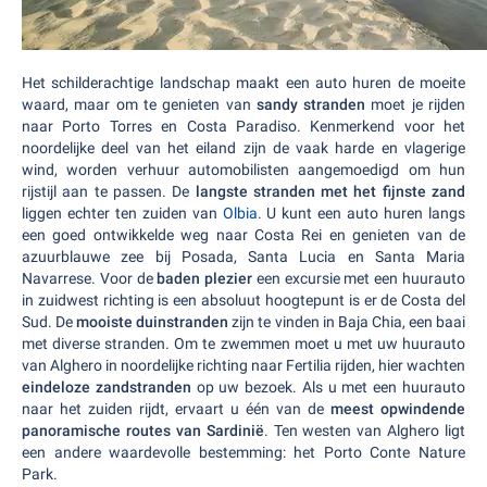
Het schilderachtige landschap maakt een auto huren de moeite
waard, maar om te genieten van
sandy stranden
moet je rijden
naar Porto Torres en Costa Paradiso. Kenmerkend voor het
noordelijke deel van het eiland zijn de vaak harde en vlagerige
wind, worden verhuur automobilisten aangemoedigd om hun
rijstijl aan te passen. De
langste stranden met het fijnste zand
liggen echter ten zuiden van
Olbia
. U kunt een auto huren langs
een goed ontwikkelde weg naar Costa Rei en genieten van de
azuurblauwe zee bij Posada, Santa Lucia en Santa Maria
Navarrese. Voor de
baden plezier
een excursie met een huurauto
in zuidwest richting is een absoluut hoogtepunt is er de Costa del
Sud. De
mooiste duinstranden
zijn te vinden in Baja Chia, een baai
met diverse stranden. Om te zwemmen moet u met uw huurauto
van Alghero in noordelijke richting naar Fertilia rijden, hier wachten
eindeloze zandstranden
op uw bezoek. Als u met een huurauto
naar het zuiden rijdt, ervaart u één van de
meest opwindende
panoramische routes van Sardinië
. Ten westen van Alghero ligt
een andere waardevolle bestemming: het Porto Conte Nature
Park.