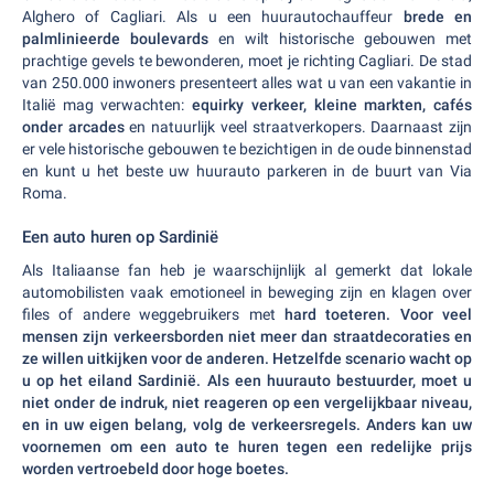
Alghero of Cagliari. Als u een huurautochauffeur
brede en
palmlinieerde boulevards
en wilt historische gebouwen met
prachtige gevels te bewonderen, moet je richting Cagliari. De stad
van 250.000 inwoners presenteert alles wat u van een vakantie in
Italië mag verwachten:
equirky verkeer, kleine markten, cafés
onder arcades
en natuurlijk veel straatverkopers. Daarnaast zijn
er vele historische gebouwen te bezichtigen in de oude binnenstad
en kunt u het beste uw huurauto parkeren in de buurt van Via
Roma.
Een auto huren op Sardinië
Als Italiaanse fan heb je waarschijnlijk al gemerkt dat lokale
automobilisten vaak emotioneel in beweging zijn en klagen over
files of andere weggebruikers met
hard toeteren. Voor veel
mensen zijn verkeersborden niet meer dan straatdecoraties en
ze willen uitkijken voor de anderen. Hetzelfde scenario wacht op
u op het eiland Sardinië. Als een huurauto bestuurder, moet u
niet onder de indruk, niet reageren op een vergelijkbaar niveau,
en in uw eigen belang, volg de
verkeersregels
. Anders kan uw
voornemen om een auto te huren tegen een redelijke prijs
worden vertroebeld door hoge boetes.