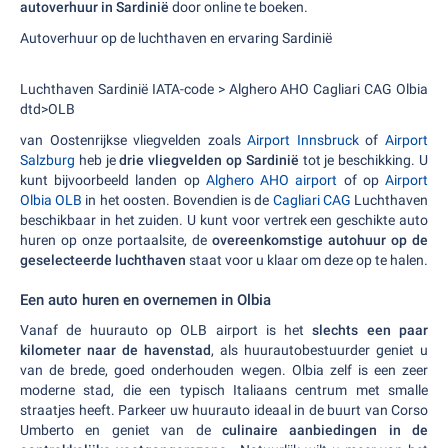
autoverhuur in Sardinië
door online te boeken.
Autoverhuur op de luchthaven en ervaring Sardinië
Luchthaven Sardinië IATA-code > Alghero AHO Cagliari CAG Olbia
dtd>OLB
van Oostenrijkse vliegvelden zoals
Airport Innsbruck
of
Airport
Salzburg
heb je
drie vliegvelden op Sardinië
tot je beschikking. U
kunt bijvoorbeeld landen op
Alghero AHO airport
of op
Airport
Olbia OLB
in het oosten. Bovendien is de
Cagliari CAG
Luchthaven
beschikbaar in het zuiden. U kunt voor vertrek een geschikte auto
huren op onze portaalsite, de
overeenkomstige autohuur op de
geselecteerde luchthaven
staat voor u klaar om deze op te halen.
Een auto huren en overnemen in Olbia
Vanaf de huurauto op OLB airport is het
slechts een paar
kilometer naar de havenstad
, als huurautobestuurder geniet u
van de brede, goed onderhouden wegen. Olbia zelf is een zeer
moderne stad, die een typisch Italiaans centrum met smalle
straatjes heeft. Parkeer uw huurauto ideaal in de buurt van Corso
Umberto en geniet van de
culinaire aanbiedingen in de