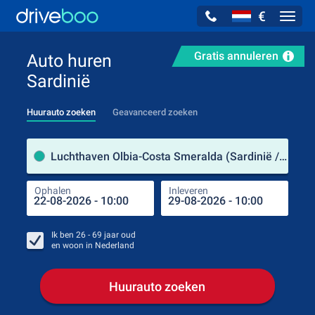
€
Navig
Gratis annuleren
Auto huren
Sardinië
Huurauto zoeken
Geavanceerd zoeken
Verh
Luchthaven Olbia-Costa Smeralda (Sardinië / Italië)
Ophalen
Inleveren
Plaa
Oph
Ik ben
26 - 69
jaar oud
en woon in
Nederland
Huurauto zoeken