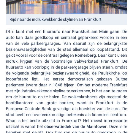
Rijd naar de indrukwekkende skyline van Frankfurt
Of u kunt met een huurauto naar
Frankfurt am
Main gaan. De
auto kan daar goedkoop en centraal geparkeerd worden in een
van de vele parkeergarages. Van daaruit zijn de belangrijkste
bezienswaardigheden van de stad allemaal op loopafstand. Dit
geldt vooral voor de centraal gelegen
Römerberg
. Daar kunt u een
indruk krijgen van de voormalige vakwerkstad Frankfurt. De
huurauto kan voorlopig in de parkeergarage blijven staan, omdat
de volgende belangrijke bezienswaardigheid, de Paulskirche, op
loopafstand ligt. Het eerste democratisch gekozen Duitse
parlement kwam daar in 1848 bijeen. Om het moderne Frankfurt
met zijn indrukwekkende skyline te verkennen, is het aan te raden
om de huurauto op te halen. De wolkenkrabbers zijn meestal de
hoofdkantoren van grote banken, want in Frankfurt is de
Europese Centrale Bank gevestigd als hoedster van de euro. De
stad heeft een overeenkomstige betekenis als financieel centrum.
Waar is het beste uitzicht in Frankfurt? Het meest interessante
uitzicht is vanaf het
observatiedek van de Maintower
. Deze is te
bereiken met de lift. Ook hier kan de huurauto goedkoop in de