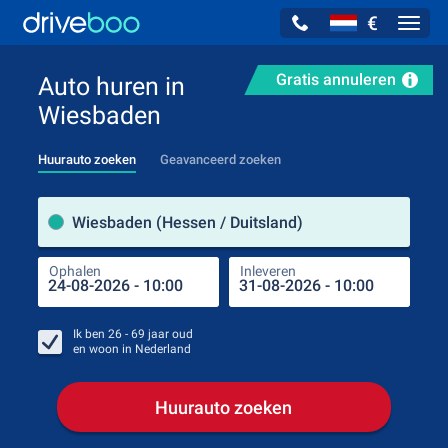
€
Navig
Gratis annuleren
Auto huren in
Wiesbaden
Huurauto zoeken
Geavanceerd zoeken
Verh
Wiesbaden (Hessen / Duitsland)
Ophalen
Inleveren
Plaa
Oph
Ik ben
26 - 69
jaar oud
en woon in
Nederland
Huurauto zoeken