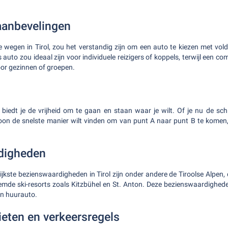
aanbevelingen
e wegen in Tirol, zou het verstandig zijn om een auto te kiezen met vo
auto zou ideaal zijn voor individuele reizigers of koppels, terwijl een 
oor gezinnen of groepen.
 biedt je de vrijheid om te gaan en staan waar je wilt. Of je nu de schi
oon de snelste manier wilt vinden om van punt A naar punt B te komen, 
digheden
ijkste bezienswaardigheden in Tirol zijn onder andere de Tiroolse Alpen
emde ski-resorts zoals Kitzbühel en St. Anton. Deze bezienswaardighed
en huurauto.
ieten en verkeersregels