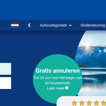
€
Autocategorieën
Ondersteuning
Verhuurlocatie
Gratis annuleren
Tot 24 uur voor het begin van
Plaats voor teruggave
de huurperiode.
Lees meer
Ophalen
Inleveren