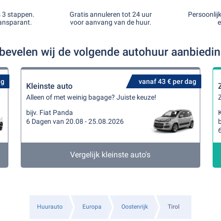
s 3 stappen.
Gratis annuleren tot 24 uur
Persoonlij
ansparant.
voor aanvang van de huur.
e
l bevelen wij de volgende autohuur aanbiedi
ag
vanaf 43 € per dag
Kleinste auto
Alleen of met weinig bagage? Juiste keuze!
Z
bijv. Fiat Panda
K
6 Dagen van 20.08 - 25.08.2026
b
Vergelijk kleinste auto's
Huurauto
Europa
Oostenrijk
Tirol