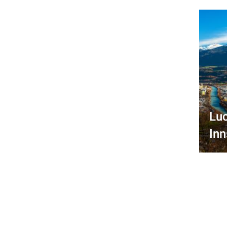
Lu
In