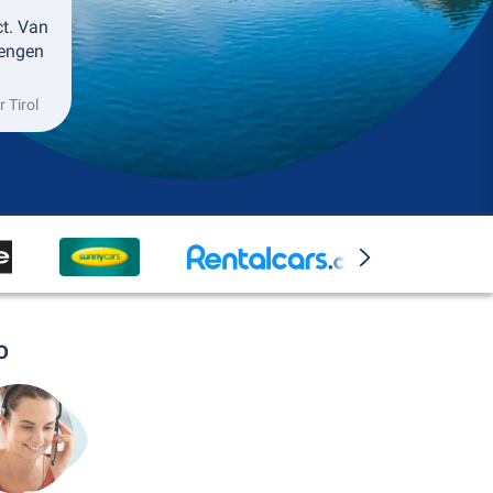
ct. Van
rengen
 Tirol
o