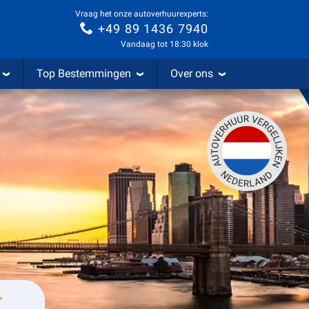
Vraag het onze autoverhuurexperts:
+49 89 1436 7940
Vandaag tot 18:30 klok
Top Bestemmingen
Over ons