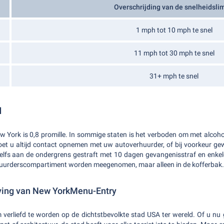
Overschrijding van de snelheidsli
1 mph tot 10 mph te snel
11 mph tot 30 mph te snel
31+ mph te snel
d
w York is 0,8 promille. In sommige staten is het verboden om met alcohol 
moet u altijd contact opnemen met uw autoverhuurder, of bij voorkeur g
zelfs aan de ondergrens gestraft met 10 dagen gevangenisstraf en en
estuurderscompartiment worden meegenomen, maar alleen in de kofferbak.
ving van New YorkMenu-Entry
verliefd te worden op de dichtstbevolkte stad USA ter wereld. Of u nu ge