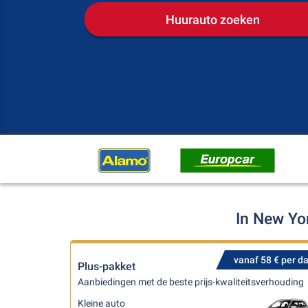
Huurauto zoeken
In New Yo
vanaf 58 € per d
Plus-pakket
Aanbiedingen met de beste prijs-kwaliteitsverhouding
Kleine auto