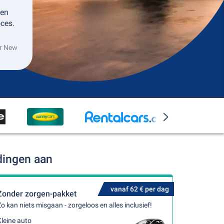
 en
ces.
or New
dingen aan
vanaf 62 € per dag
Zonder zorgen-pakket
o kan niets misgaan - zorgeloos en alles inclusief!
leine auto