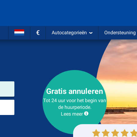
€
Autocategorieën
Ondersteuning
Verhuurlocatie
Gratis annuleren
Tot 24 uur voor het begin van
Plaats voor teruggave
de huurperiode.
Lees meer
Ophalen
Inleveren