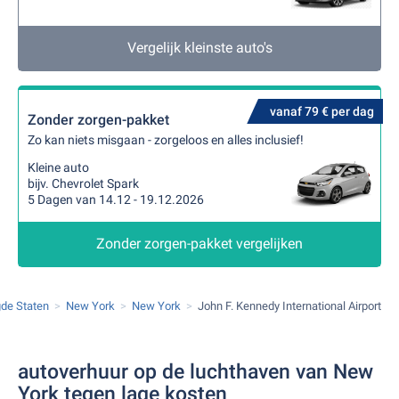
Vergelijk kleinste auto's
vanaf 79 € per dag
Zonder zorgen-pakket
Zo kan niets misgaan - zorgeloos en alles inclusief!
Kleine auto
bijv. Chevrolet Spark
5 Dagen van 14.12 - 19.12.2026
Zonder zorgen-pakket vergelijken
gde Staten
New York
New York
John F. Kennedy International Airport
autoverhuur op de luchthaven van New
York tegen lage kosten