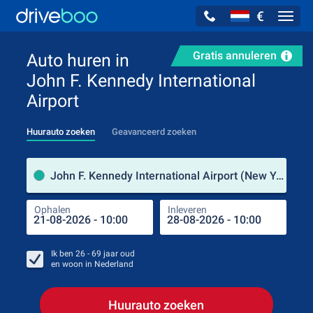
€
Navig
Gratis annuleren
Auto huren in
John F. Kennedy International
Airport
Huurauto zoeken
Geavanceerd zoeken
Verh
John F. Kennedy International Airport (New York / Verenigde Staten)
Ophalen
Inleveren
Plaa
Oph
Ik ben
26 - 69
jaar oud
en woon in
Nederland
Huurauto zoeken