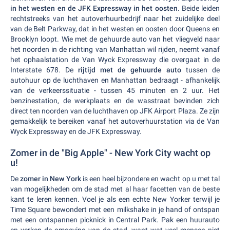
in het westen en de JFK Expressway in het oosten
. Beide leiden
rechtstreeks van het autoverhuurbedrijf naar het zuidelijke deel
van de Belt Parkway, dat in het westen en oosten door Queens en
Brooklyn loopt. Wie met de gehuurde auto van het vliegveld naar
het noorden in de richting van Manhattan wil rijden, neemt vanaf
het ophaalstation de Van Wyck Expressway die overgaat in de
Interstate 678. De
rijtijd met de gehuurde auto
tussen de
autohuur op de luchthaven en Manhattan bedraagt - afhankelijk
van de verkeerssituatie - tussen 45 minuten en 2 uur. Het
benzinestation, de werkplaats en de wasstraat bevinden zich
direct ten noorden van de luchthaven op JFK Airport Plaza. Ze zijn
gemakkelijk te bereiken vanaf het autoverhuurstation via de Van
Wyck Expressway en de JFK Expressway.
Zomer in de "Big Apple" - New York City wacht op
u!
De
zomer in New York
is een heel bijzondere en wacht op u met tal
van mogelijkheden om de stad met al haar facetten van de beste
kant te leren kennen. Voel je als een echte New Yorker terwijl je
Time Square bewondert met een milkshake in je hand of ontspan
met een ontspannen picknick in Central Park. Pak een huurauto