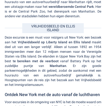
huurauto van een autoverhuurbedrijf naar Manhattan rijdt, moet
een uitstapje maken naar het
wereldberoemde Central Park
. Hier
is er de Central Park Zoo, het dierenpark van Manhattan. De
andere vier stadsdelen hebben hun eigen dierentuin.
VRIJHEIDSBEELD EN ELLIS
ISLAND
Deze excursie is een must voor reizigers uit New York: een bezoek
aan het
Vrijheidsbeeld op Liberty Island en Ellis Island
maakt
deel uit van een langer verblijf. Alleen al tussen 1892 en 1954
immigreerden meer dan 12 miljoen mensen naar de Verenigde
Staten via Ellis Island. De eilanden in Upper New York Bay zijn het
best
te bereiken met de veerboot
vanaf Battery Park op het
zuidelijke puntje van
Manhattan
. Er zijn goede
parkeermogelijkheden in dit gebied, zodat de aankomst met een
huurauto van een autoverhuurbedrijf gemakkelijk is.
Hoogtepunten van de reis zijn het bezoek aan het Vrijheidsbeeld
en het Immigratiemuseum.
Ontdek New York met de auto vanaf de luchthaven
Voor excursies in de omgeving van NYC is het de moeite waard om