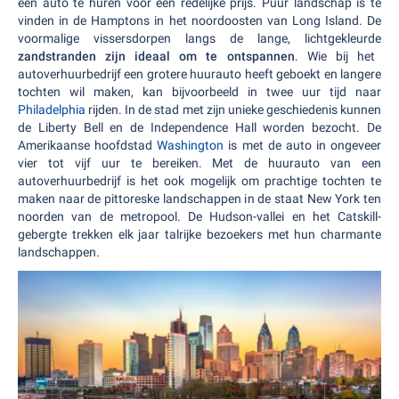
een auto te huren voor een redelijke prijs. Puur landschap is te
vinden in de Hamptons in het noordoosten van Long Island. De
voormalige vissersdorpen langs de lange, lichtgekleurde
zandstranden zijn ideaal om te ontspannen
. Wie bij het
autoverhuurbedrijf een grotere huurauto heeft geboekt en langere
tochten wil maken, kan bijvoorbeeld in twee uur tijd naar
Philadelphia
rijden. In de stad met zijn unieke geschiedenis kunnen
de Liberty Bell en de Independence Hall worden bezocht. De
Amerikaanse hoofdstad
Washington
is met de auto in ongeveer
vier tot vijf uur te bereiken. Met de huurauto van een
autoverhuurbedrijf is het ook mogelijk om prachtige tochten te
maken naar de pittoreske landschappen in de staat New York ten
noorden van de metropool. De Hudson-vallei en het Catskill-
gebergte trekken elk jaar talrijke bezoekers met hun charmante
landschappen.