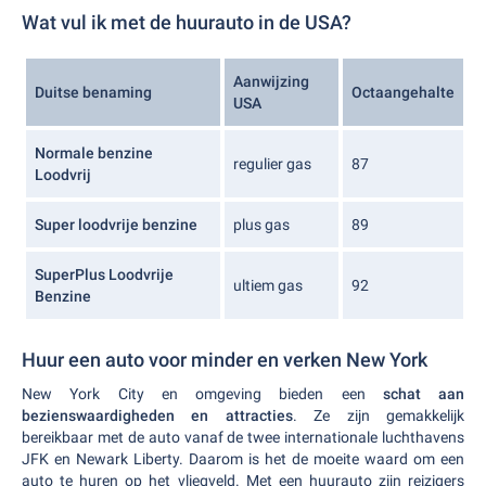
Wat vul ik met de huurauto in de USA?
Aanwijzing
Duitse benaming
Octaangehalte
USA
Normale benzine
regulier gas
87
Loodvrij
Super loodvrije benzine
plus gas
89
SuperPlus Loodvrije
ultiem gas
92
Benzine
Huur een auto voor minder en verken New York
New York City en omgeving bieden een
schat aan
bezienswaardigheden en attracties
. Ze zijn gemakkelijk
bereikbaar met de auto vanaf de twee internationale luchthavens
JFK en Newark Liberty. Daarom is het de moeite waard om een
auto te huren op het vliegveld. Met een huurauto zijn reizigers