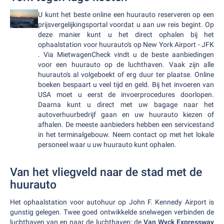
U kunt het beste online een huurauto reserveren op een
prijsvergelijkingsportal voordat u aan uw reis begint. Op
deze manier kunt u het direct ophalen bij het
ophaalstation voor huurauto's op New York Airport - JFK
. Via MietwagenCheck vindt u de beste aanbiedingen
voor een huurauto op de luchthaven. Vaak zijn alle
huurauto's al volgeboekt of erg duur ter plaatse. Online
boeken bespaart u veel tijd en geld. Bij het invoeren van
USA moet u eerst de invoerprocedures doorlopen.
Daarna kunt u direct met uw bagage naar het
autoverhuurbedrijf gaan en uw huurauto kiezen of
afhalen. De meeste aanbieders hebben een servicestand
in het terminalgebouw. Neem contact op met het lokale
personeel waar u uw huurauto kunt ophalen.
Van het vliegveld naar de stad met de
huurauto
Het ophaalstation voor autohuur op John F. Kennedy Airport is
gunstig gelegen. Twee goed ontwikkelde snelwegen verbinden de
luchthaven van en naar de luchthaven: de
Van Wyck Expressway