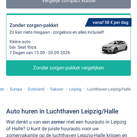
Vergelijk compact klasse
vanaf 58 € per dag
Zonder zorgen-pakket
Zo kan niets misgaan - zorgeloos en alles inclusief!
Kleine auto
bijv. Seat Ibiza
7 Dagen van 13.09 - 20.09.2026
Zonder zorgen-pakket vergelijken
uto
Europa
Duitsland
Saksen
Leipzig
Luchthaven Leipzig/Halle
Auto huren in Luchthaven Leipzig/Halle
Wat denkt u van een
zomer
met een huurauto in Leipzig
of Halle? U kunt de juiste huurauto voor uw
zomervakantie op de luchthaven Leipzig-Halle krijgen en