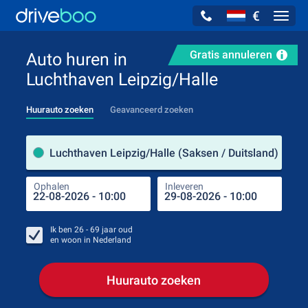
€
Navig
Gratis annuleren
Auto huren in
Luchthaven Leipzig/Halle
Huurauto zoeken
Geavanceerd zoeken
Verh
Luchthaven Leipzig/Halle (Saksen / Duitsland)
Ophalen
Inleveren
Plaa
Oph
Ik ben
26 - 69
jaar oud
en woon in
Nederland
Huurauto zoeken