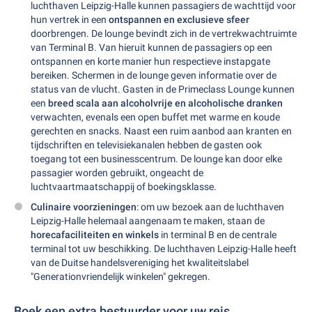
luchthaven Leipzig-Halle kunnen passagiers de wachttijd voor
hun vertrek in een
ontspannen en exclusieve sfeer
doorbrengen. De lounge bevindt zich in de vertrekwachtruimte
van Terminal B. Van hieruit kunnen de passagiers op een
ontspannen en korte manier hun respectieve instapgate
bereiken. Schermen in de lounge geven informatie over de
status van de vlucht. Gasten in de Primeclass Lounge kunnen
een
breed scala aan alcoholvrije en alcoholische dranken
verwachten, evenals een open buffet met warme en koude
gerechten en snacks. Naast een ruim aanbod aan kranten en
tijdschriften en televisiekanalen hebben de gasten ook
toegang tot een businesscentrum. De lounge kan door elke
passagier worden gebruikt, ongeacht de
luchtvaartmaatschappij of boekingsklasse.
Culinaire voorzieningen
: om uw bezoek aan de luchthaven
Leipzig-Halle helemaal aangenaam te maken, staan de
horecafaciliteiten en winkels
in terminal B en de centrale
terminal tot uw beschikking. De luchthaven Leipzig-Halle heeft
van de Duitse handelsvereniging het kwaliteitslabel
"Generationvriendelijk winkelen" gekregen.
Boek een extra bestuurder voor uw reis