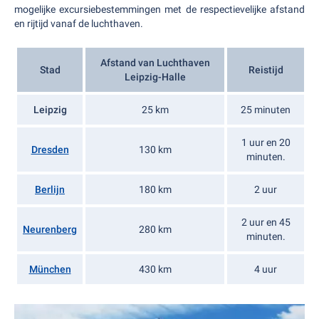
mogelijke excursiebestemmingen met de respectievelijke afstand
en rijtijd vanaf de luchthaven.
Afstand van Luchthaven
Stad
Reistijd
Leipzig-Halle
Leipzig
25 km
25 minuten
1 uur en 20
Dresden
130 km
minuten.
Berlijn
180 km
2 uur
2 uur en 45
Neurenberg
280 km
minuten.
München
430 km
4 uur