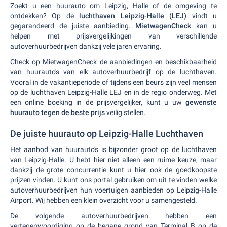
Zoekt u een huurauto om Leipzig, Halle of de omgeving te
ontdekken? Op de
luchthaven Leipzig-Halle (LEJ)
vindt u
gegarandeerd de juiste aanbieding.
MietwagenCheck
kan u
helpen met prijsvergelijkingen van verschillende
autoverhuurbedrijven dankzij vele jaren ervaring.
Check op MietwagenCheck de aanbiedingen en beschikbaarheid
van huurauto's van elk autoverhuurbedrijf op de luchthaven.
Vooral in de vakantieperiode of tijdens een beurs zijn veel mensen
op de luchthaven Leipzig-Halle LEJ en in de regio onderweg. Met
een online boeking in de prijsvergelijker, kunt u uw
gewenste
huurauto tegen de beste prijs
veilig stellen.
De juiste huurauto op Leipzig-Halle Luchthaven
Het aanbod van huurauto's is bijzonder groot op de luchthaven
van Leipzig-Halle. U hebt hier niet alleen een ruime keuze, maar
dankzij de grote concurrentie kunt u hier ook de goedkoopste
prijzen vinden. U kunt ons portal gebruiken om uit te vinden welke
autoverhuurbedrijven hun voertuigen aanbieden op Leipzig-Halle
Airport. Wij hebben een klein overzicht voor u samengesteld.
De volgende autoverhuurbedrijven hebben een
vertegenwoordiging op de begane grond van Terminal B op de