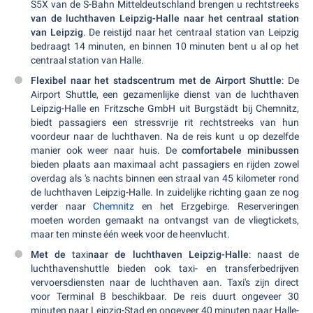
S5X van de S-Bahn Mitteldeutschland brengen u rechtstreeks
van de luchthaven Leipzig-Halle naar het centraal station
van Leipzig
. De reistijd naar het centraal station van Leipzig
bedraagt 14 minuten, en binnen 10 minuten bent u al op het
centraal station van Halle.
Flexibel naar het stadscentrum met de Airport Shuttle
: De
Airport Shuttle, een gezamenlijke dienst van de luchthaven
Leipzig-Halle en Fritzsche GmbH uit Burgstädt bij Chemnitz,
biedt passagiers een stressvrije rit rechtstreeks van hun
voordeur naar de luchthaven. Na de reis kunt u op dezelfde
manier ook weer naar huis. De
comfortabele minibussen
bieden plaats aan maximaal acht passagiers en rijden zowel
overdag als 's nachts binnen een straal van 45 kilometer rond
de luchthaven Leipzig-Halle. In zuidelijke richting gaan ze nog
verder naar
Chemnitz
en het Erzgebirge. Reserveringen
moeten worden gemaakt na ontvangst van de vliegtickets,
maar ten minste één week voor de heenvlucht.
Met de
taxi
naar de luchthaven Leipzig-Halle
: naast de
luchthavenshuttle bieden ook taxi- en transferbedrijven
vervoersdiensten naar de luchthaven aan. Taxi's zijn direct
voor Terminal B beschikbaar. De reis duurt ongeveer 30
minuten naar Leipzig-Stad en ongeveer 40 minuten naar Halle-