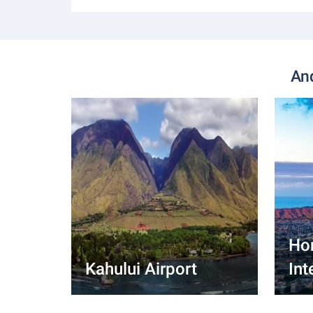
An
Ho
Kahului Airport
Int