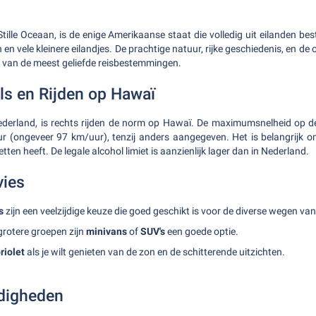
tille Oceaan, is de enige Amerikaanse staat die volledig uit eilanden be
n en vele kleinere eilandjes. De prachtige natuur, rijke geschiedenis, en 
van de meest geliefde reisbestemmingen.
ls en Rijden op Hawaï
 Nederland, is rechts rijden de norm op Hawaï. De maximumsnelheid op 
uur (ongeveer 97 km/uur), tenzij anders aangegeven. Het is belangrijk 
tten heeft. De legale alcohol limiet is aanzienlijk lager dan in Nederland.
vies
s
zijn een veelzijdige keuze die goed geschikt is voor de diverse wegen va
grotere groepen zijn
minivans
of
SUV's
een goede optie.
riolet
als je wilt genieten van de zon en de schitterende uitzichten.
digheden