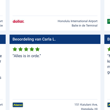
ort
Honolulu International Airport
tie
Balie in de Terminal
Beoordeling van Carla L.
B
e
“Alles is in orde.”
“
r
k
m
g
s
ort
151 Kaiulani Ave,
Honolulu, HI