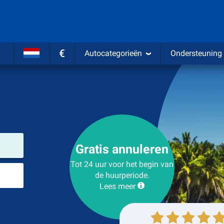
€
Autocategorieën
Ondersteuning
Verhuurlocatie
Gratis annuleren
Tot 24 uur voor het begin van
Plaats voor teruggave
de huurperiode.
Lees meer
Ophalen
Inleveren