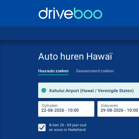
Auto huren Hawaï
Huurauto zoeken
Geavanceerd zoeken
Kahului Airport (Hawaï / Verenigde Staten)
Ophalen
Inleveren
Ik ben
26 - 69
jaar oud
en woon in
Nederland