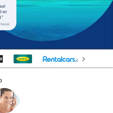
aal
ed en
.”
 Hawaï
o