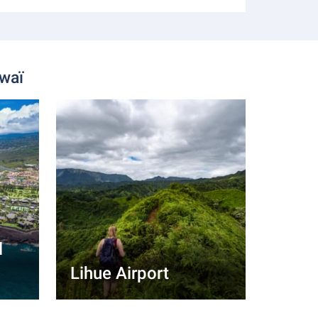
waï
l
Lihue Airport