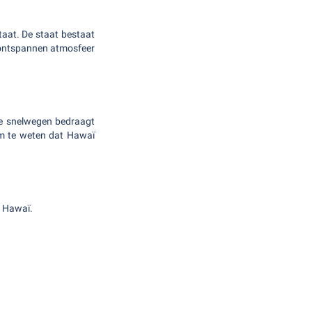
staat. De staat bestaat
de ontspannen atmosfeer
de snelwegen bedraagt
om te weten dat Hawaï
n Hawaï.