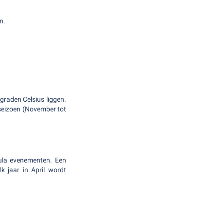
n.
graden Celsius liggen.
nseizoen (November tot
 hula evenementen. Een
k jaar in April wordt