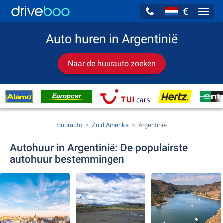
€
Navig
Auto huren in Argentinië
Naar de huurauto zoeken
Huurauto
Zuid Amerika
Argentinië
Autohuur in Argentinië: De populairste
autohuur bestemmingen