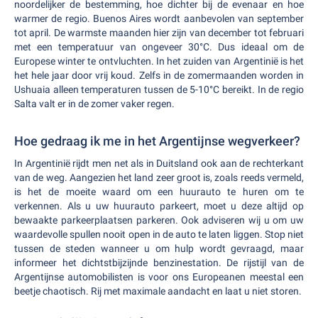
noordelijker de bestemming, hoe dichter bij de evenaar en hoe
warmer de regio. Buenos Aires wordt aanbevolen van september
tot april. De warmste maanden hier zijn van december tot februari
met een temperatuur van ongeveer 30°C. Dus ideaal om de
Europese winter te ontvluchten. In het zuiden van Argentinië is het
het hele jaar door vrij koud. Zelfs in de zomermaanden worden in
Ushuaia alleen temperaturen tussen de 5-10°C bereikt. In de regio
Salta valt er in de zomer vaker regen.
Hoe gedraag ik me in het Argentijnse wegverkeer?
In Argentinië rijdt men net als in Duitsland ook aan de rechterkant
van de weg. Aangezien het land zeer groot is, zoals reeds vermeld,
is het de moeite waard om een huurauto te huren om te
verkennen. Als u uw huurauto parkeert, moet u deze altijd op
bewaakte parkeerplaatsen parkeren. Ook adviseren wij u om uw
waardevolle spullen nooit open in de auto te laten liggen. Stop niet
tussen de steden wanneer u om hulp wordt gevraagd, maar
informeer het dichtstbijzijnde benzinestation. De rijstijl van de
Argentijnse automobilisten is voor ons Europeanen meestal een
beetje chaotisch. Rij met maximale aandacht en laat u niet storen.