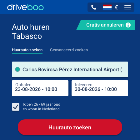
€
Navig
Gratis annuleren
Auto huren
Tabasco
Huurauto zoeken
Geavanceerd zoeken
Verh
Carlos Rovirosa Pérez International Airport (Tabasco / Mexico)
Ophalen
Inleveren
Plaa
Oph
Ik ben
26 - 69
jaar oud
en woon in
Nederland
Huurauto zoeken