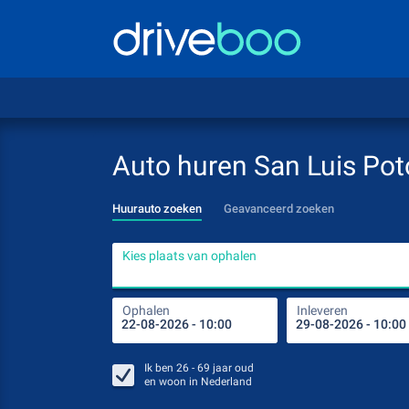
Auto huren San Luis Pot
Huurauto zoeken
Geavanceerd zoeken
Kies plaats van ophalen
Ophalen
Inleveren
Ik ben
26 - 69
jaar oud
en woon in
Nederland