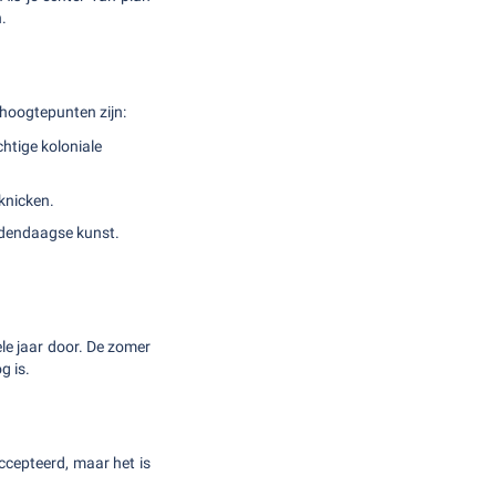
.
 hoogtepunten zijn:
htige koloniale
knicken.
edendaagse kunst.
le jaar door. De zomer
g is.
cepteerd, maar het is