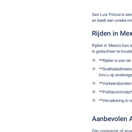
San Luis Potosí is een
en biedt een unieke mi
Rijden in Me
Rijden in Mexico kan e
in gedachten te houde
**Rijden is aan de
**Snelheidslimiet
km/u op snelwege
**Verkeersborden**
**Politiecontroles
**Verzekering is v
Aanbevolen 
Een compacte of econ