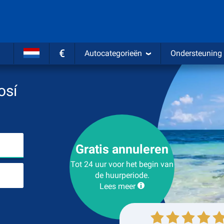
€
Autocategorieën
Ondersteuning
osí
Kies plaats van ophalen
Gratis annuleren
Tot 24 uur voor het begin van
Plaats voor teruggave
de huurperiode.
Lees meer
Ophalen
Inleveren