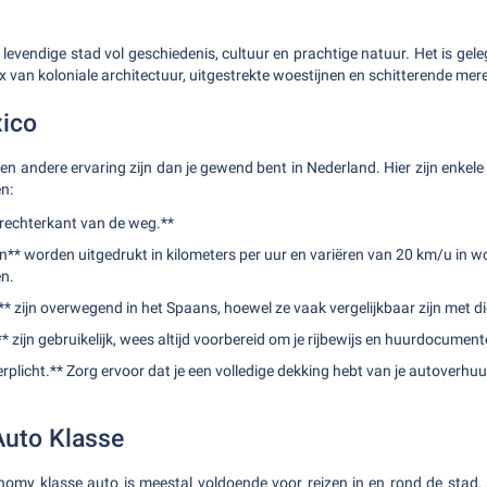
 levendige stad vol geschiedenis, cultuur en prachtige natuur. Het is gel
x van koloniale architectuur, uitgestrekte woestijnen en schitterende mer
xico
en andere ervaring zijn dan je gewend bent in Nederland. Hier zijn enkel
n:
 rechterkant van de weg.**
en** worden uitgedrukt in kilometers per uur en variëren van 20 km/u in 
n.
 zijn overwegend in het Spaans, hoewel ze vaak vergelijkbaar zijn met di
** zijn gebruikelijk, wees altijd voorbereid om je rijbewijs en huurdocument
erplicht.** Zorg ervoor dat je een volledige dekking hebt van je autoverhuu
Auto Klasse
omy klasse auto is meestal voldoende voor reizen in en rond de stad. A