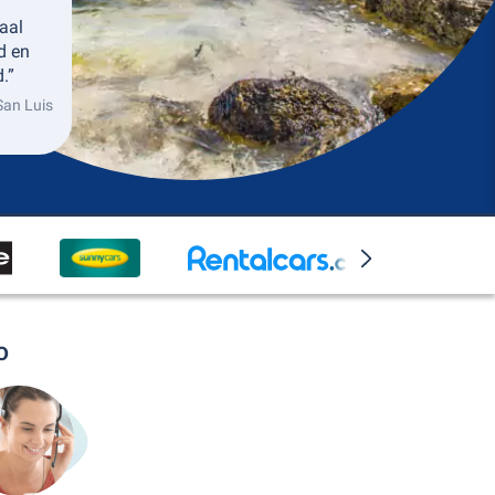
aal
ed en
.”
San Luis
o