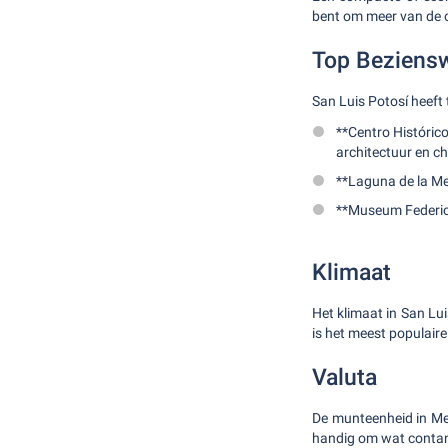
bent om meer van de o
Top Beziens
San Luis Potosí heeft 
**Centro Históric
architectuur en c
**Laguna de la Me
**Museum Federico
Klimaat
Het klimaat in San Lu
is het meest populaire
Valuta
De munteenheid in Me
handig om wat contant