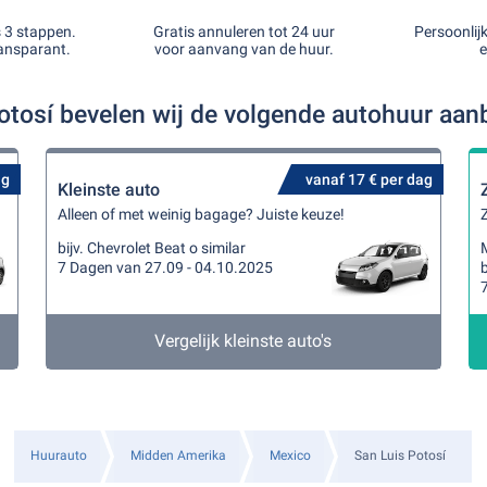
s 3 stappen.
Gratis annuleren tot 24 uur
Persoonlij
ansparant.
voor aanvang van de huur.
e
Potosí bevelen wij de volgende autohuur aan
ag
vanaf 17 € per dag
Kleinste auto
Alleen of met weinig bagage? Juiste keuze!
Z
bijv. Chevrolet Beat o similar
7 Dagen van 27.09 - 04.10.2025
b
Vergelijk kleinste auto's
Huurauto
Midden Amerika
Mexico
San Luis Potosí