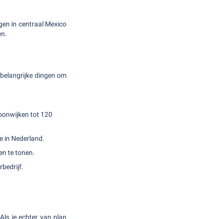
egen in centraal Mexico
en.
e belangrijke dingen om
woonwijken tot 120
e in Nederland.
en te tonen.
rbedrijf.
ls je echter van plan