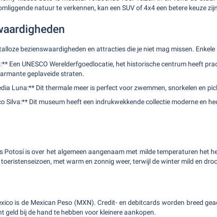
mliggende natuur te verkennen, kan een SUV of 4x4 een betere keuze zijn
waardigheden
talloze bezienswaardigheden en attracties die je niet mag missen. Enkele
o:** Een UNESCO Werelderfgoedlocatie, het historische centrum heeft prac
harmante geplaveide straten.
dia Luna:** Dit thermale meer is perfect voor zwemmen, snorkelen en pic
 Silva:** Dit museum heeft een indrukwekkende collectie moderne en h
is Potosí is over het algemeen aangenaam met milde temperaturen het he
 toeristenseizoen, met warm en zonnig weer, terwijl de winter mild en droo
xico is de Mexican Peso (MXN). Credit- en debitcards worden breed geac
 geld bij de hand te hebben voor kleinere aankopen.