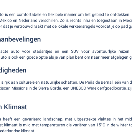
to is een comfortabele en flexibele manier om het gebied te ontdekken.
Mexico en Nederland verschillen. Zo is rechts inhalen toegestaan in Mexic
r dat je vertrouwd raakt met de lokale verkeersregels voordat je op pad g
aanbevelingen
cte auto voor stadsritjes en een SUV voor avontuurlijke reizen 
uto is ook een goede optie als je van plan bent om naar meer afgelegen 
digheden
s rijk aan culturele en natuurlijke schatten. De Peña de Bernal, één van
nciscan Missions in de Sierra Gorda, een UNESCO Werelderfgoedlocatie, zi
n Klimaat
 heeft een gevarieerd landschap, met uitgestrekte vlaktes in het mi
t klimaat is mild met temperaturen die variëren van 15°C in de winter to
Nederlandse klimaat.