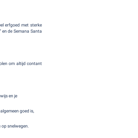
eel erfgoed met sterke
no" en de Semana Santa
len om altijd contant
wijs en je
t algemeen goed is,
u op snelwegen.