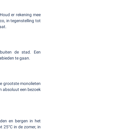
 Houd er rekening mee
o, in tegenstelling tot
aat.
buiten de stad. Een
gebieden te gaan.
 de grootste monolieten
jn absoluut een bezoek
dden en bergen in het
t 25°C in de zomer, in