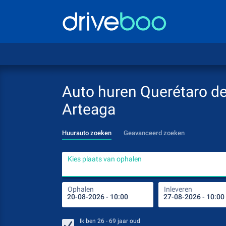
Auto huren Querétaro d
Arteaga
Huurauto zoeken
Geavanceerd zoeken
Kies plaats van ophalen
Ophalen
Inleveren
Ik ben
26 - 69
jaar oud