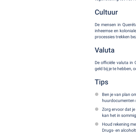
Cultuur
De mensen in Querétar
inheemse en koloniale
processies trekken be
Valuta
De officiële valuta 
geld bij je te hebben
Tips
Ben je van plan om
huurdocumenten 
Zorg ervoor dat je
kan het in sommig
Houd rekening met
Drugs- en alcoholte