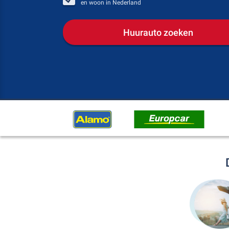
en woon in
Nederland
Huurauto zoeken