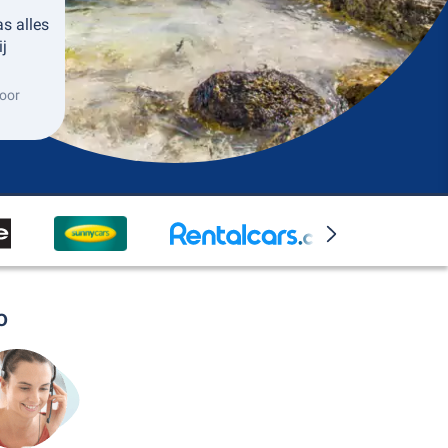
as alles
ij
oor
o