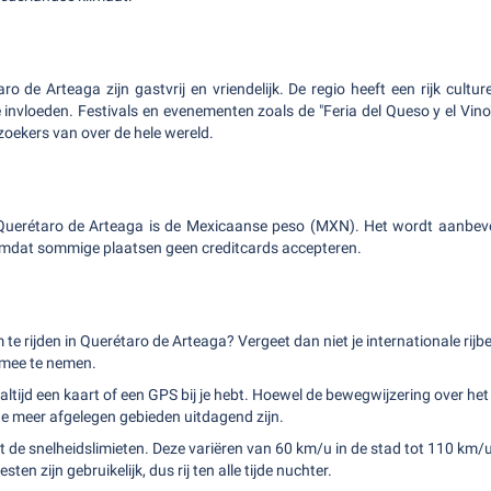
o de Arteaga zijn gastvrij en vriendelijk. De regio heeft een rijk cultur
 invloeden. Festivals en evenementen zoals de "Feria del Queso y el Vi
zoekers van over de hele wereld.
in Querétaro de Arteaga is de Mexicaanse peso (MXN). Het wordt aanbevo
, omdat sommige plaatsen geen creditcards accepteren.
 te rijden in Querétaro de Arteaga? Vergeet dan niet je internationale rijbe
mee te nemen.
 altijd een kaart of een GPS bij je hebt. Hoewel de bewegwijzering over he
e meer afgelegen gebieden uitdagend zijn.
 de snelheidslimieten. Deze variëren van 60 km/u in de stad tot 110 km/
sten zijn gebruikelijk, dus rij ten alle tijde nuchter.