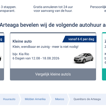
s 3 stappen.
Gratis annuleren tot 24 uur
Persoonlij
ansparant.
voor aanvang van de huur.
e
 Arteaga bevelen wij de volgende autohuur 
ag
vanaf 6 € per dag
Kleine auto
Klein, wendbaar en zuinig - meer is niet nodig!
Z
bijv. Kia Rio
K
6 Dagen van 12.08 - 18.08.2026
b
Vergelijk kleine auto's
Huurauto
Midden Amerika
Mexico
Querétaro de Arteaga