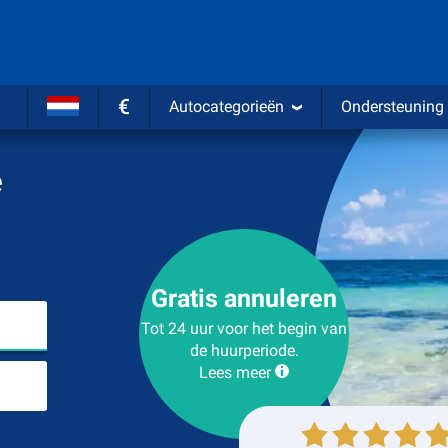
€
Autocategorieën
Ondersteuning
e
Gratis annuleren
Kies plaats van ophalen
Tot 24 uur voor het begin van
de huurperiode.
Lees meer
Plaats voor teruggave
Ophalen
Inleveren