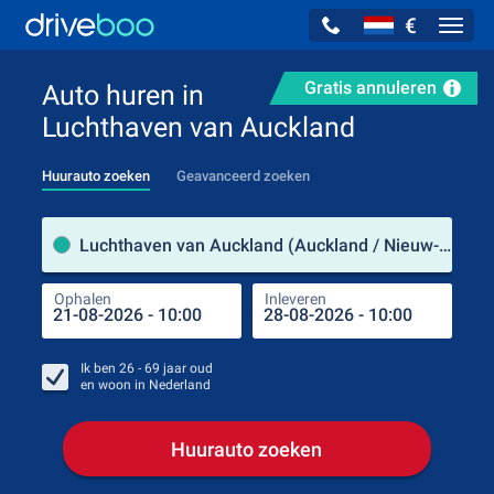
€
Navig
Gratis annuleren
Auto huren in
Luchthaven van Auckland
Huurauto zoeken
Geavanceerd zoeken
Verh
Luchthaven van Auckland (Auckland / Nieuw-Zeeland)
Ophalen
Inleveren
Plaa
Oph
Ik ben
26 - 69
jaar oud
en woon in
Nederland
Huurauto zoeken