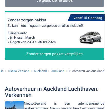
Vergelijk kleine auto's
vanaf 15 € per dag
Zonder zorgen-pakket
Zo kan niets misgaan - zorgeloos en alles inclusief!
Kleinste auto
bijv. Nissan March
7 Dagen van 23.09 - 30.09.2026
Zonder zorgen-pakket vergelijken
lië
Nieuw-Zeeland
Auckland
Auckland
Luchthaven van Auckland
Autoverhuur in Auckland Luchthaven:
Verkennen
Nieuw-Zeeland is een adembenemende
reisbestemming. Nieuw-Zeeland heeft een gevarieerd