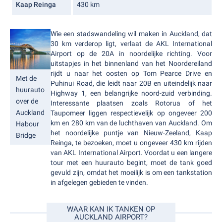
Kaap Reinga
430 km
Wie een stadswandeling wil maken in Auckland, dat
30 km verderop ligt, verlaat de AKL International
Airport op de 20A in noordelijke richting. Voor
uitstapjes in het binnenland van het Noordereiland
rijdt u naar het oosten op Tom Pearce Drive en
Met de
Puhinui Road, die leidt naar 20B en uiteindelijk naar
huurauto
Highway 1, een belangrijke noord-zuid verbinding.
over de
Interessante plaatsen zoals Rotorua of het
Auckland
Taupomeer liggen respectievelijk op ongeveer 200
km en 280 km van de luchthaven van Auckland. Om
Habour
het noordelijke puntje van Nieuw-Zeeland, Kaap
Bridge
Reinga, te bezoeken, moet u ongeveer 430 km rijden
van AKL International Airport. Voordat u een langere
tour met een huurauto begint, moet de tank goed
gevuld zijn, omdat het moeilijk is om een tankstation
in afgelegen gebieden te vinden.
WAAR KAN IK TANKEN OP
AUCKLAND AIRPORT?