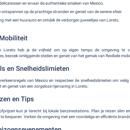
 delicatessen en ervaar de authentieke smaken van Mexico.
e ontspannen op de prachtige stranden en geniet van de serene sfeer.
g met een huurauto en ontdek de verborgen juweeltjes van Loreto.
Mobiliteit
n Loreto heb je de vrijheid om op eigen tempo de omgeving te v
tes, bezoek omliggende steden en geniet van het gemak van flexibele mobili
ls en Snelheidslimieten
 verkeersregels van Mexico en respecteer de snelheidslimieten om veilig 
en geniet van een zorgeloze rijervaring in Loreto.
jzen en Tips
fprijzen kun je terecht bij lokale benzinestations. Plan je reizen slim e
 besparen. Verken de omgeving met een voordelige en efficiënte brands
Seizoensevenementen