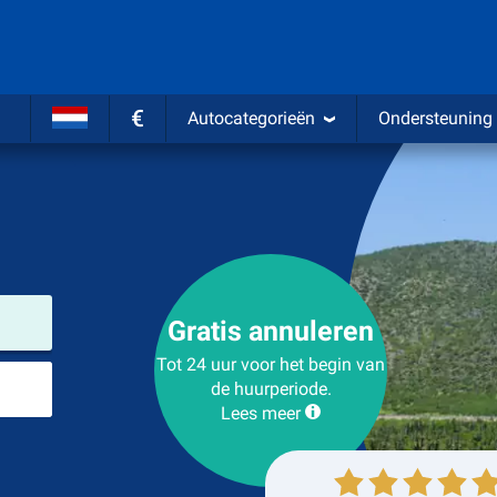
€
Autocategorieën
Ondersteuning
Verhuurlocatie
Gratis annuleren
Tot 24 uur voor het begin van
Plaats voor teruggave
de huurperiode.
Lees meer
Ophalen
Inleveren