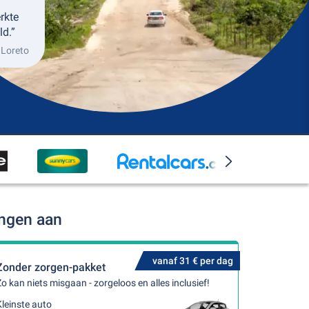
erkte
ld.”
 Loreto
ingen aan
vanaf 31 € per dag
Zonder zorgen-pakket
o kan niets misgaan - zorgeloos en alles inclusief!
leinste auto