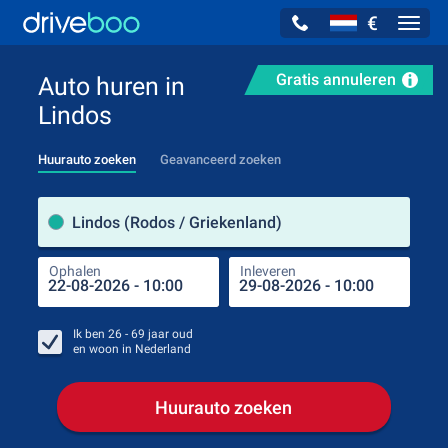
€
Navig
Gratis annuleren
Auto huren in
Lindos
Huurauto zoeken
Geavanceerd zoeken
Verh
Lindos (Rodos / Griekenland)
Ophalen
Inleveren
Plaa
Oph
Ik ben
26 - 69
jaar oud
en woon in
Nederland
Huurauto zoeken