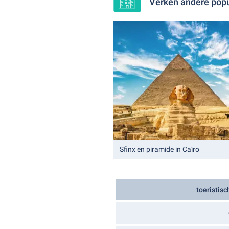
Verken andere popu
Sfinx en piramide in Caïro
toeristis