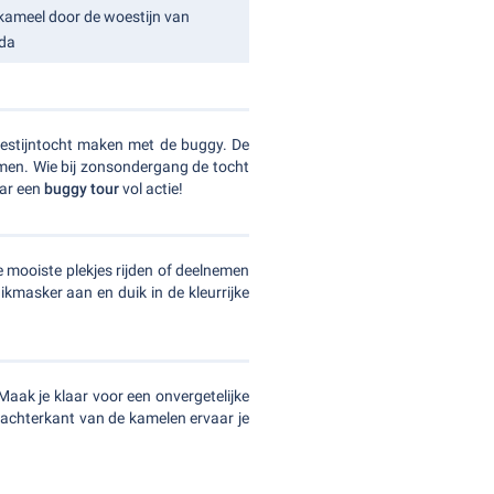
kameel door de woestijn van
da
oestijntocht maken met de buggy. De
armen. Wie bij zonsondergang de tocht
aar een
buggy tour
vol actie!
 mooiste plekjes rijden of deelnemen
uikmasker aan en duik in de kleurrijke
aak je klaar voor een onvergetelijke
 achterkant van de kamelen ervaar je