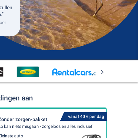
zullen
.”
oor
dingen aan
vanaf 40 € per dag
Zonder zorgen-pakket
o kan niets misgaan - zorgeloos en alles inclusief!
leinste auto