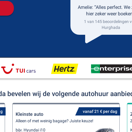
Amelie: “Alles perfect. We 
hier zeker weer boeken
1 van 145 beoordelingen v
Hurghada
da bevelen wij de volgende autohuur aanbie
ag
vanaf 21 € per dag
Kleinste auto
Alleen of met weinig bagage? Juiste keuze!
Z
bijv. Hyundai i10
K