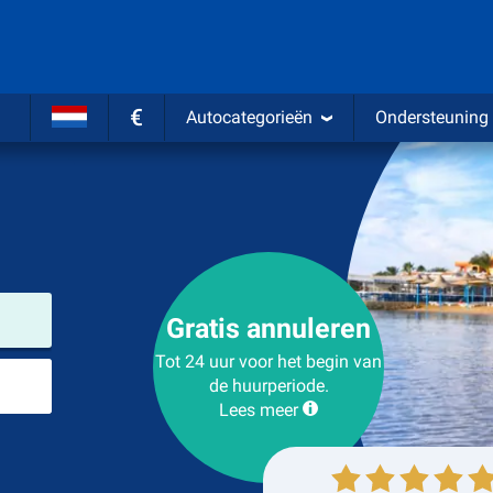
€
Autocategorieën
Ondersteuning
Verhuurlocatie
Gratis annuleren
Tot 24 uur voor het begin van
Plaats voor teruggave
de huurperiode.
Lees meer
Ophalen
Inleveren