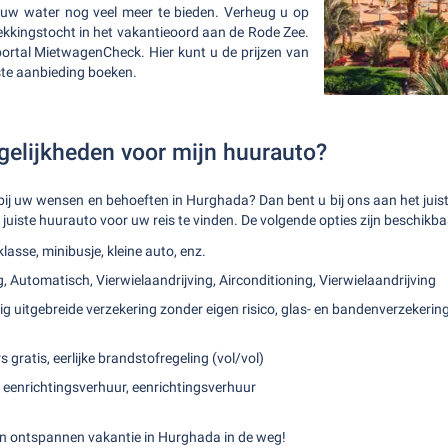
auw water nog veel meer te bieden. Verheug u op
dekkingstocht in het vakantieoord aan de Rode Zee.
portal MietwagenCheck. Hier kunt u de prijzen van
ste aanbieding boeken.
gelijkheden voor mijn huurauto?
t bij uw wensen en behoeften in Hurghada? Dan bent u bij ons aan het jui
 de juiste huurauto voor uw reis te vinden. De volgende opties zijn beschikba
asse, minibusje, kleine auto, enz.
g, Automatisch, Vierwielaandrijving, Airconditioning, Vierwielaandrijving
ig uitgebreide verzekering zonder eigen risico, glas- en bandenverzekerin
s gratis, eerlijke brandstofregeling (vol/vol)
, eenrichtingsverhuur, eenrichtingsverhuur
een ontspannen vakantie in Hurghada in de weg!