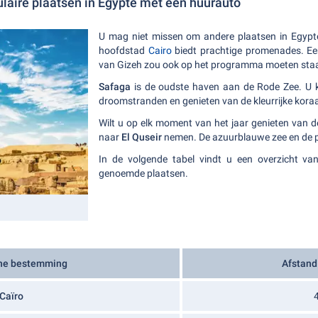
laire plaatsen in Egypte met een huurauto
U mag niet missen om andere plaatsen in Egypt
hoofdstad
Cairo
biedt prachtige promenades. Ee
van Gizeh zou ook op het programma moeten sta
Safaga
is de oudste haven aan de Rode Zee. U
droomstranden en genieten van de kleurrijke koraal
Wilt u op elk moment van het jaar genieten van 
naar
El Quseir
nemen. De azuurblauwe zee en de p
In de volgende tabel vindt u een overzicht v
genoemde plaatsen.
che bestemming
Afstand
Caïro