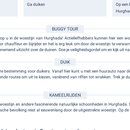
Ga duiken
Op een 
Hurgha
BUGGY TOUR
t op u in de woestijn van Hurghada! Actieliefhebbers kunnen hier een w
r chauffeur en bijrijder en het is erg leuk om door de woestijn te verw
mend uitzicht over de duinen. Doe je veiligheidsgordel om en kijk uit n
DUIK
e bestemming voor duikers. Vanaf hier kunt u met een huurauto naar de
lende routes om uit te kiezen, variërend van riffen tot wrakken. Trek je d
KAMEELRIJDEN
woestijn en andere fascinerende natuurlijke schoonheden in Hurghada. M
sche bevolking reist al eeuwenlang door de uitgestrekte woestijn. Op de