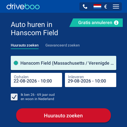
€
Navig
Gratis annuleren
Auto huren in
Hanscom Field
Huurauto zoeken
Geavanceerd zoeken
Verh
Hanscom Field (Massachusetts / Verenigde Staten)
Ophalen
Inleveren
Plaa
Oph
Ik ben
26 - 69
jaar oud
en woon in
Nederland
Huurauto zoeken