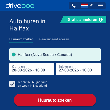
€
Navig
Gratis annuleren
Auto huren in
Halifax
Huurauto zoeken
Geavanceerd zoeken
Verh
Halifax (Nova Scotia / Canada)
Ophalen
Inleveren
Plaa
Oph
Ik ben
26 - 69
jaar oud
en woon in
Nederland
Huurauto zoeken