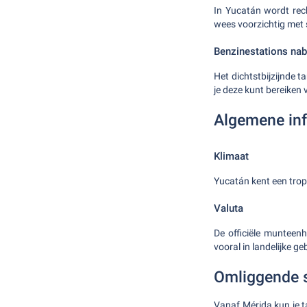
In Yucatán wordt rech
wees voorzichtig met
Benzinestations nab
Het dichtstbijzijnde 
je deze kunt bereiken v
Algemene inf
Klimaat
Yucatán kent een tropi
Valuta
De officiële munteenh
vooral in landelijke ge
Omliggende 
Vanaf Mérida kun je t