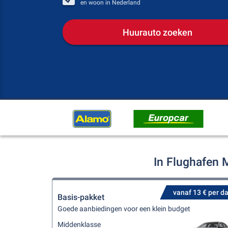
en woon in
Nederland
Huurauto zoeken
In Flughafen 
vanaf 13 € per d
Basis-pakket
Goede aanbiedingen voor een klein budget
Middenklasse