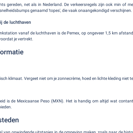
ts gereden, net als in Nederland. De verkeersregels zijn ook min of me
 snelheidsbumps genaamd 'topes', die vaak onaangekondigd verschijnen.
ij de luchthaven
tankstation vanaf de luchthaven is de Pemex, op ongeveer 1,5 km afstand
oordat je vertrekt.
ormatie
sch klimaat. Vergeet niet om je zonnecrème, hoed en lichte kleding niet t
eid is de Mexicaanse Peso (MXN). Het is handig om altijd wat contant 
bieden.
steden
al van opwindende uitstapjes in de omgeving maken, zoals naar de histo