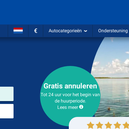
€
Autocategorieën
Ondersteuning
Gratis annuleren
Verhuurlocatie
Tot 24 uur voor het begin van
de huurperiode.
Lees meer
Plaats voor teruggave
Ophalen
Inleveren