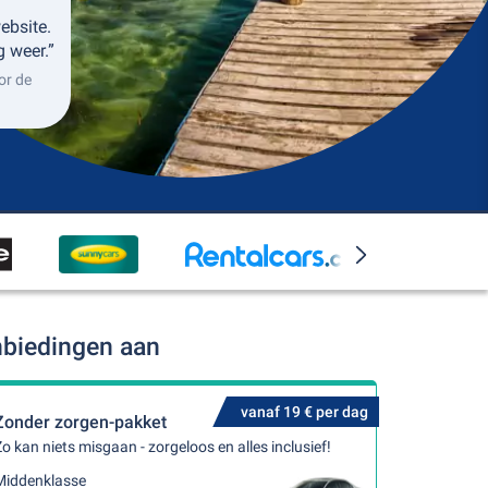
ebsite.
g weer.”
or de
nbiedingen aan
vanaf 19 € per dag
Zonder zorgen-pakket
o kan niets misgaan - zorgeloos en alles inclusief!
Middenklasse