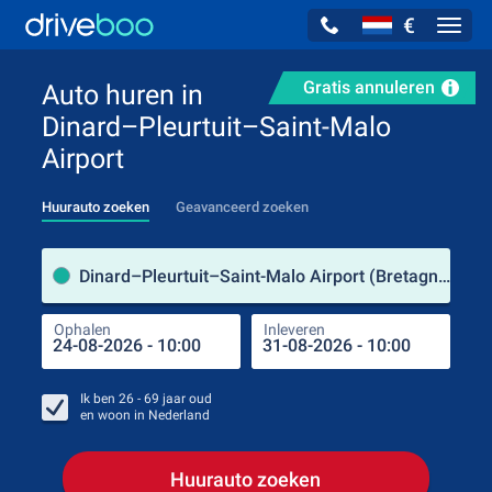
€
Navig
Gratis annuleren
Auto huren in
Dinard–Pleurtuit–Saint-Malo
Airport
Huurauto zoeken
Geavanceerd zoeken
Verh
Dinard–Pleurtuit–Saint-Malo Airport (Bretagne / Frankrijk)
Ophalen
Inleveren
Plaa
Oph
Ik ben
26 - 69
jaar oud
en woon in
Nederland
Huurauto zoeken