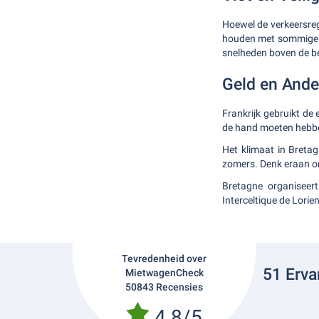
Hoewel de verkeersreg
houden met sommige ve
snelheden boven de be
Geld en Ande
Frankrijk gebruikt de
de hand moeten hebbe
Het klimaat in Breta
zomers. Denk eraan om
Bretagne organiseert
Interceltique de Lorien
Tevredenheid over
51 Erva
MietwagenCheck
50843 Recensies
4.8/5