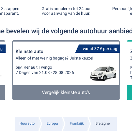
s 3 stappen.
Gratis annuleren tot 24 uur
Persoonlij
ansparant.
voor aanvang van de huur.
e
ne bevelen wij de volgende autohuur aanbie
ag
vanaf 37 € per dag
Kleinste auto
Alleen of met weinig bagage? Juiste keuze!
Z
bijv. Renault Twingo
K
7 Dagen van 21.08 - 28.08.2026
b
Vergelijk kleinste auto's
Huurauto
Europa
Frankrijk
Bretagne