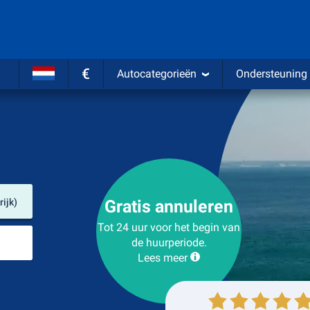
€
Autocategorieën
Ondersteuning
Verhuurlocatie
ijk)
Gratis annuleren
Tot 24 uur voor het begin van
Plaats voor teruggave
de huurperiode.
Lees meer
Ophalen
Inleveren