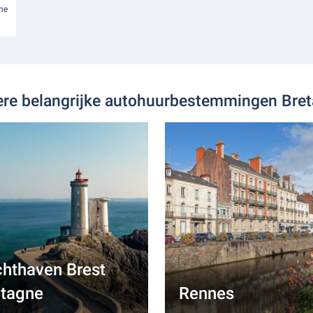
ne
re belangrijke autohuurbestemmingen Bre
hthaven Brest
etagne
Rennes