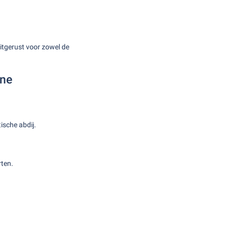
itgerust voor zowel de
gne
ische abdij.
rten.