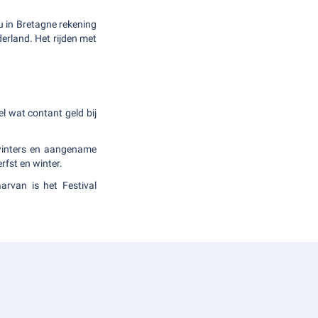
u in Bretagne rekening
erland. Het rijden met
l wat contant geld bij
 winters en aangename
fst en winter.
arvan is het Festival