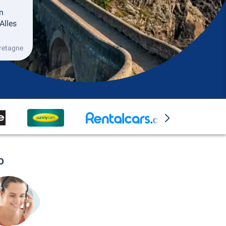
n
Alles
retagne
o