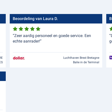
Beoordeling van Laura D.
B
“Zeer aardig personeel en goede service. Een
“
echte aanrader!”
g
RE
Luchthaven Brest Bretagne
ES
Balie in de Terminal