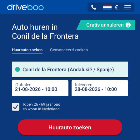
€
Navig
Gratis annuleren
Auto huren in
Conil de la Frontera
Huurauto zoeken
Geavanceerd zoeken
Verh
Conil de la Frontera (Andalusië / Spanje)
Ophalen
Inleveren
Plaa
Oph
Ik ben
26 - 69
jaar oud
en woon in
Nederland
Huurauto zoeken