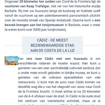
Ongeveer
20 kilometer ten zuiden
van Conil de la Frontera ligt de
vuurtoren van Kaap Trafalgar
, niet ver van het historische stadje
Barbate. Rij met uw huurauto langs de kustweg en trakteer uzelf
vanaf de vuurtoren op een adembenemend panoramisch uitzicht
over de mooiste streek van Spanje: Andalusië. Daarna kunt u
een
bezoek brengen aan het tonijnmuseum
in Barbate, waar u meer
te weten komt over 3000 jaar tonijnvisserij.
CÁDIZ - DE MEEST
BEZIENSWAARDIGE STAD
AAN DE COSTA DE LA LUZ
Een
reis naar Cádiz met een huurauto
is om
verschillende redenen de moeite waard. Hier kunt u
genieten van een zeer aantrekkelijk cultureel aanbod, dat
u onder meer wordt geboden in talrijke musea, en kunt u
genieten van de culinaire specialiteiten van vele
restaurants. U kunt met de auto naar Cádiz komen via
dezelfde weg die u van het vliegveld van Jerez naar Conil
de la Frontera bracht. U moet echter al na 20 kilometer
van de A-4 afslaan naar de stad. In Cádiz is de oude stad
het centrum van toeristische activiteit, maar ze is