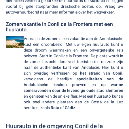
niet alleen verkeerd geparkeerde huurauto's op Mallorca en leggen
vooral bij gele stoepranden drastische boetes op. Vraag uw
autoverhuurbedrijf naar meer informatie over het wegverkeer.
Zomervakantie in Conil de la Frontera met een
huurauto
Vooral in de
zomer
is een vakantie aan de Andalusische
kust een droombeeld. Met uw eigen huurauto kunt u
deze droom waarmaken en een onvergetelijke reis
beleven. Start in Conil de la Frontera. De plaats wordt in
de zomer bezocht door veel toeristen die op zoek zijn
naar de authentieke kant van Andalusië. Hier kunt u
zich overdag
verfrissen
op
het strand van Conil
,
vervolgens de heerlijke
specialiteiten van de
Andalusische keuken
proeven en
op warme
zomeravonden door de levendige oude stad slenteren
en genieten van de unieke flair. Met een huurauto kunt u
ook snel andere plaatsen aan de Costa de la Luz
bereiken, zoals
Rota
of
Cádiz
.
Huurauto in de omgeving Conil de la