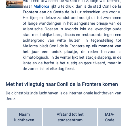
Als u een afwisselende vakantie in Spanje wilt beleven,
maar
Mallorca
lijkt u te druk, dan is de stad Conil
de la
Frontera aan de Costa de la Luz
misschien iets voor u.
Het fijne, eindeloze zandstrand nodigt uit tot zwemmen
of lange wandelingen in het aangename briesje van de
Atlantische Oceaan. s Avonds lokt de levendige oude
stad met talrijke bars, disco's en restaurants tegen een
achtergrond van witte huizen. In tegenstelling tot
Mallorca biedt Conil de la Frontera
op elk moment van
het jaar een uniek plaatje
, de reden hiervoor is
klimatologisch. In de winter lijkt het stadje slaperig, in de
lente en de herfst is het rustig en gecultiveerd, maar in
de zomer is het elke dag feest.
Met het vliegtuig naar Conil de la Frontera komen
De dichtstbijzijnde luchthaven is de internationale luchthaven van
Jerez:
Naam
Afstand tot het
IATA-
luchthaven
stadscentrum
Code