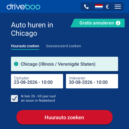
€
Navig
Gratis annuleren
Auto huren in
Chicago
Huurauto zoeken
Geavanceerd zoeken
Verh
Chicago (Illinois / Verenigde Staten)
Ophalen
Inleveren
Plaa
Oph
Ik ben
26 - 69
jaar oud
en woon in
Nederland
Huurauto zoeken