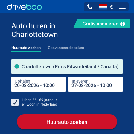
€
Navig
Gratis annuleren
Auto huren in
Charlottetown
Huurauto zoeken
Geavanceerd zoeken
Verh
Charlottetown (Prins Edwardeiland / Canada)
Ophalen
Inleveren
Plaa
Oph
Ik ben
26 - 69
jaar oud
en woon in
Nederland
Huurauto zoeken