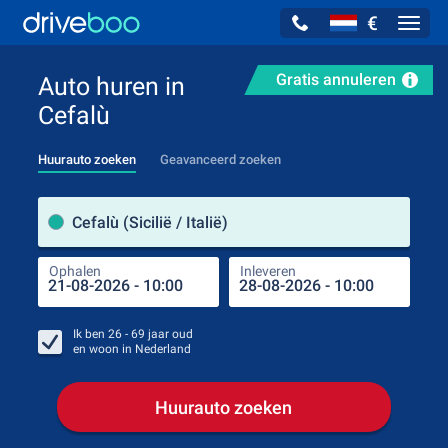
€
Navig
Gratis annuleren
Auto huren in
Cefalù
Huurauto zoeken
Geavanceerd zoeken
Verh
Cefalù (Sicilië / Italië)
Ophalen
Inleveren
Plaa
Oph
Ik ben
26 - 69
jaar oud
en woon in
Nederland
Huurauto zoeken