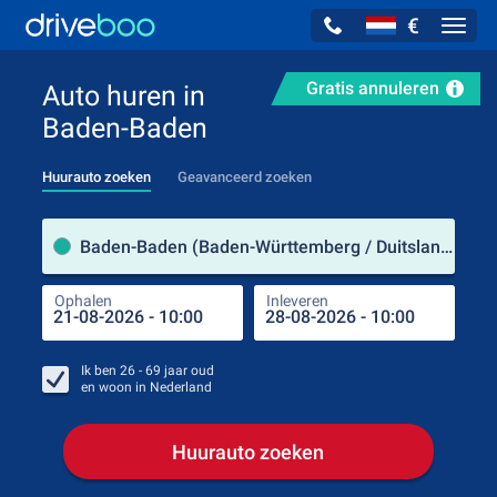
€
Navig
Gratis annuleren
Auto huren in
Baden-Baden
Huurauto zoeken
Geavanceerd zoeken
Verh
Baden-Baden (Baden-Württemberg / Duitsland)
Ophalen
Inleveren
Plaa
Oph
Ik ben
26 - 69
jaar oud
en woon in
Nederland
Huurauto zoeken