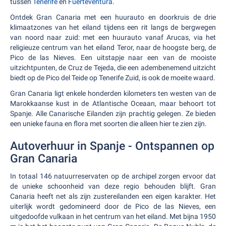
tussen
Tenerife
en
Fuerteventura
.
Ontdek Gran Canaria met een huurauto en doorkruis de drie
klimaatzones van het eiland tijdens een rit langs de bergwegen
van noord naar zuid: met een huurauto vanaf Arucas, via het
religieuze centrum van het eiland Teror, naar de hoogste berg, de
Pico de las Nieves. Een uitstapje naar een van de mooiste
uitzichtpunten, de Cruz de Tejeda, die een adembenemend uitzicht
biedt op de Pico del Teide op Tenerife Zuid, is ook de moeite waard.
Gran Canaria ligt enkele honderden kilometers ten westen van de
Marokkaanse kust in de Atlantische Oceaan, maar behoort tot
Spanje. Alle Canarische Eilanden zijn prachtig gelegen. Ze bieden
een unieke fauna en flora met soorten die alleen hier te zien zijn.
Autoverhuur in Spanje - Ontspannen op
Gran Canaria
In totaal 146 natuurreservaten op de archipel zorgen ervoor dat
de unieke schoonheid van deze regio behouden blijft. Gran
Canaria heeft net als zijn zustereilanden een eigen karakter. Het
uiterlijk wordt gedomineerd door de Pico de las Nieves, een
uitgedoofde vulkaan in het centrum van het eiland. Met bijna 1950