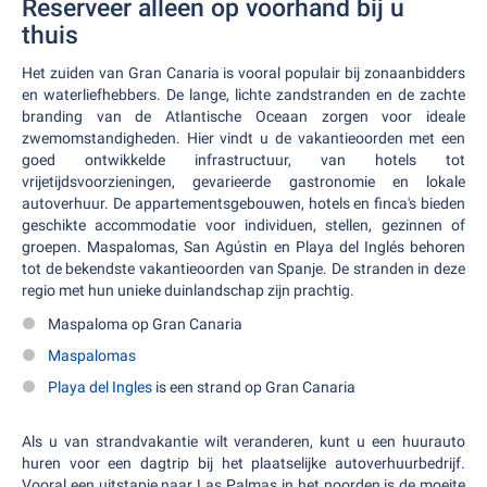
Reserveer alleen op voorhand bij u
thuis
Het zuiden van Gran Canaria is vooral populair bij zonaanbidders
en waterliefhebbers. De lange, lichte zandstranden en de zachte
branding van de Atlantische Oceaan zorgen voor ideale
zwemomstandigheden. Hier vindt u de vakantieoorden met een
goed ontwikkelde infrastructuur, van hotels tot
vrijetijdsvoorzieningen, gevarieerde gastronomie en lokale
autoverhuur. De appartementsgebouwen, hotels en finca's bieden
geschikte accommodatie voor individuen, stellen, gezinnen of
groepen. Maspalomas, San Agústin en Playa del Inglés behoren
tot de bekendste vakantieoorden van Spanje. De stranden in deze
regio met hun unieke duinlandschap zijn prachtig.
Maspaloma op Gran Canaria
Maspalomas
Playa del Ingles
is een strand op Gran Canaria
Als u van strandvakantie wilt veranderen, kunt u een huurauto
huren voor een dagtrip bij het plaatselijke autoverhuurbedrijf.
Vooral een uitstapje naar Las Palmas in het noorden is de moeite