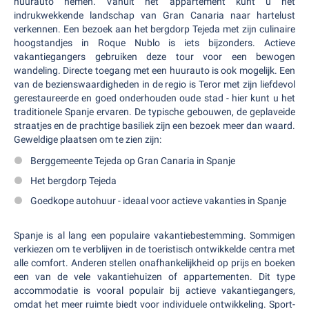
huurauto nemen. Vanuit het appartement kunt u het
indrukwekkende landschap van Gran Canaria naar hartelust
verkennen. Een bezoek aan het bergdorp Tejeda met zijn culinaire
hoogstandjes in Roque Nublo is iets bijzonders. Actieve
vakantiegangers gebruiken deze tour voor een bewogen
wandeling. Directe toegang met een huurauto is ook mogelijk. Een
van de bezienswaardigheden in de regio is Teror met zijn liefdevol
gerestaureerde en goed onderhouden oude stad - hier kunt u het
traditionele Spanje ervaren. De typische gebouwen, de geplaveide
straatjes en de prachtige basiliek zijn een bezoek meer dan waard.
Geweldige plaatsen om te zien zijn:
Berggemeente Tejeda op Gran Canaria in Spanje
Het bergdorp Tejeda
Goedkope autohuur - ideaal voor actieve vakanties in Spanje
Spanje is al lang een populaire vakantiebestemming. Sommigen
verkiezen om te verblijven in de toeristisch ontwikkelde centra met
alle comfort. Anderen stellen onafhankelijkheid op prijs en boeken
een van de vele vakantiehuizen of appartementen. Dit type
accommodatie is vooral populair bij actieve vakantiegangers,
omdat het meer ruimte biedt voor individuele ontwikkeling. Sport-