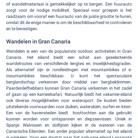
of wandelmateriaal is gemakkelijker op te bergen. Een huurauto
zorgt voor de nodige mobiliteit. Speciaal voor groepen is het
raadzaam om vooraf een huurauto van de juiste grootte te huren,
omdat dit de enige manier is om de beschikbaarheid te controleren
en te bevestigen.
Wandelen in Gran Canaria
Wandelen is een van de populairste outdoor activiteiten in Gran
Canaria. Het eiland biedt een schat aan geselecteerde
wandelroutes van verschillende lengtes en moeilijkheidsgraden.
Als alternatief zijn er rondleidingen met mountainbikes of e-
mountainbikes beschikbaar. U kunt het spectaculaire
berglandschap verkennen door middel van bergbeklimmen.
Paardenliefhebbers kunnen Gran Canaria verkennen in het zadel
of gaan op een kameelsafari. Natuurlijk biedt het vakantie-eiland
ook diverse mogelijkheden voor watersport. De kusten bieden
uitstekende voorwaarden voor duiken, waterskiën, surfen en kiten.
Een van de havensteden biedt boottochten aan die gebruikt
kunnen worden voor ontspannen en diepzeevissen. Uniek in
Spanje: Walvissen en dolfijnen kijken in de wateren van de
Canarische Eilanden. Een ander populair alternatief op het eiland
is winkelen. Voor een dagtrip naar het naburige eiland Lanzarote