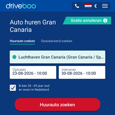
€
Navig
Gratis annuleren
Auto huren Gran
Canaria
Huurauto zoeken
Geavanceerd zoeken
Verh
Luchthaven Gran Canaria (Gran Canaria / Spanje)
Ophalen
Inleveren
Plaa
Oph
Ik ben
26 - 69
jaar oud
en woon in
Nederland
Huurauto zoeken