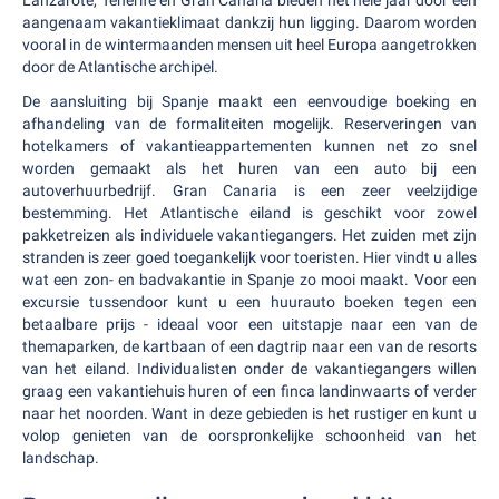
Lanzarote, Tenerife en Gran Canaria bieden het hele jaar door een
aangenaam vakantieklimaat dankzij hun ligging. Daarom worden
vooral in de wintermaanden mensen uit heel Europa aangetrokken
door de Atlantische archipel.
De aansluiting bij Spanje maakt een eenvoudige boeking en
afhandeling van de formaliteiten mogelijk. Reserveringen van
hotelkamers of vakantieappartementen kunnen net zo snel
worden gemaakt als het huren van een auto bij een
autoverhuurbedrijf. Gran Canaria is een zeer veelzijdige
bestemming. Het Atlantische eiland is geschikt voor zowel
pakketreizen als individuele vakantiegangers. Het zuiden met zijn
stranden is zeer goed toegankelijk voor toeristen. Hier vindt u alles
wat een zon- en badvakantie in Spanje zo mooi maakt. Voor een
excursie tussendoor kunt u een huurauto boeken tegen een
betaalbare prijs - ideaal voor een uitstapje naar een van de
themaparken, de kartbaan of een dagtrip naar een van de resorts
van het eiland. Individualisten onder de vakantiegangers willen
graag een vakantiehuis huren of een finca landinwaarts of verder
naar het noorden. Want in deze gebieden is het rustiger en kunt u
volop genieten van de oorspronkelijke schoonheid van het
landschap.