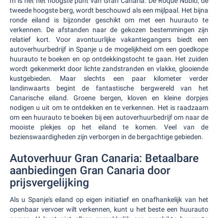
m is het het hoogste punt van Gran Canaria. De Roque Nublo, de
tweede hoogste berg, wordt beschouwd als een mijlpaal. Het bijna
ronde eiland is bijzonder geschikt om met een huurauto te
verkennen. De afstanden naar de gekozen bestemmingen zijn
relatief kort. Voor avontuurlijke vakantiegangers biedt een
autoverhuurbedrijf in Spanje u de mogelijkheid om een goedkope
huurauto te boeken en op ontdekkingstocht te gaan. Het zuiden
wordt gekenmerkt door lichte zandstranden en vlakke, glooiende
kustgebieden. Maar slechts een paar kilometer verder
landinwaarts begint de fantastische bergwereld van het
Canarische eiland. Groene bergen, kloven en kleine dorpjes
nodigen u uit om te ontdekken en te verkennen. Het is raadzaam
om een huurauto te boeken bij een autoverhuurbedrijf om naar de
mooiste plekjes op het eiland te komen. Veel van de
bezienswaardigheden zijn verborgen in de bergachtige gebieden.
Autoverhuur Gran Canaria: Betaalbare
aanbiedingen Gran Canaria door
prijsvergelijking
Als u Spanje's eiland op eigen initiatief en onafhankelijk van het
openbaar vervoer wilt verkennen, kunt u het beste een huurauto