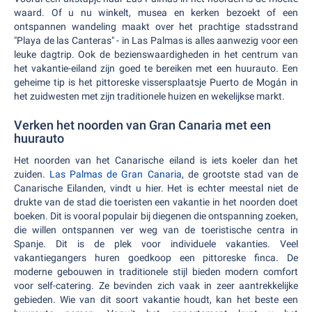
waard. Of u nu winkelt, musea en kerken bezoekt of een
ontspannen wandeling maakt over het prachtige stadsstrand
"Playa de las Canteras" - in Las Palmas is alles aanwezig voor een
leuke dagtrip. Ook de bezienswaardigheden in het centrum van
het vakantie-eiland zijn goed te bereiken met een huurauto. Een
geheime tip is het pittoreske vissersplaatsje Puerto de Mogán in
het zuidwesten met zijn traditionele huizen en wekelijkse markt.
Verken het noorden van Gran Canaria met een
huurauto
Het noorden van het Canarische eiland is iets koeler dan het
zuiden.
Las Palmas de Gran Canaria
, de grootste stad van de
Canarische Eilanden, vindt u hier. Het is echter meestal niet de
drukte van de stad die toeristen een vakantie in het noorden doet
boeken. Dit is vooral populair bij diegenen die ontspanning zoeken,
die willen ontspannen ver weg van de toeristische centra in
Spanje. Dit is de plek voor individuele vakanties. Veel
vakantiegangers huren goedkoop een pittoreske finca. De
moderne gebouwen in traditionele stijl bieden modern comfort
voor self-catering. Ze bevinden zich vaak in zeer aantrekkelijke
gebieden. Wie van dit soort vakantie houdt, kan het beste een