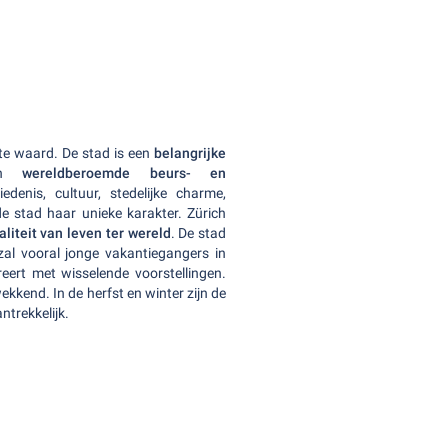
ite waard. De stad is een
belangrijke
en
wereldberoemde beurs- en
denis, cultuur, stedelijke charme,
de stad haar unieke karakter. Zürich
liteit van leven ter wereld
. De stad
zal vooral jonge vakantiegangers in
reert met wisselende voorstellingen.
kkend. In de herfst en winter zijn de
trekkelijk.