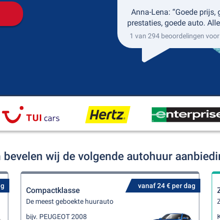
Anna-Lena: “Goede prijs,
prestaties, goede auto. Alle
1 van 294 beoordelingen voor
h bevelen wij de volgende autohuur aanbied
ag
vanaf 24 € per dag
Compactklasse
De meest geboekte huurauto
Z
bijv. PEUGEOT 2008
K