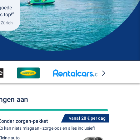
 goede
s top!”
 Zürich
ingen aan
vanaf 28 € per dag
Zonder zorgen-pakket
o kan niets misgaan - zorgeloos en alles inclusief!
leine auto