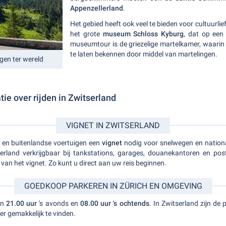
Appenzellerland
.
Het gebied heeft ook veel te bieden voor cultuurlief
het grote
museum Schloss Kyburg
, dat op een
museumtour is de griezelige martelkamer, waari
te laten bekennen door middel van martelingen.
en ter wereld
tie over rijden in Zwitserland
VIGNET IN ZWITSERLAND
 en buitenlandse voertuigen een
vignet
nodig voor snelwegen en nation
rland verkrijgbaar bij tankstations, garages, douanekantoren en post
 van het vignet. Zo kunt u direct aan uw reis beginnen.
GOEDKOOP PARKEREN IN ZÜRICH EN OMGEVING
en
21.00 uur
's avonds en
08.00 uur 's ochtends
. In Zwitserland zijn de
er gemakkelijk te vinden.