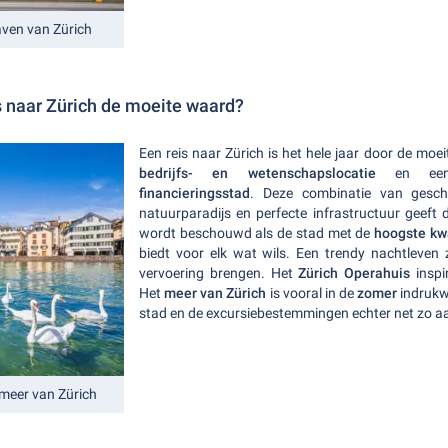
aven van Zürich
s naar Zürich de moeite waard?
Een reis naar Zürich is het hele jaar door de moe
bedrijfs- en wetenschapslocatie
en e
financieringsstad
. Deze combinatie van geschie
natuurparadijs en perfecte infrastructuur geeft 
wordt beschouwd als de stad met de
hoogste kwa
biedt voor elk wat wils. Een trendy nachtleven 
vervoering brengen. Het
Zürich Operahuis
inspi
Het
meer van Zürich
is vooral in de
zomer
indrukwe
stad en de excursiebestemmingen echter net zo aan
 meer van Zürich