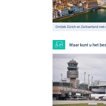
Ontdek Zürich en Zwitserland met
Waar kunt u het bes