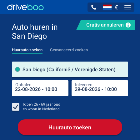
€
Navig
Gratis annuleren
Auto huren in
San Diego
Huurauto zoeken
Geavanceerd zoeken
Verh
San Diego (Californië / Verenigde Staten)
Ophalen
Inleveren
Plaa
Oph
Ik ben
26 - 69
jaar oud
en woon in
Nederland
Huurauto zoeken