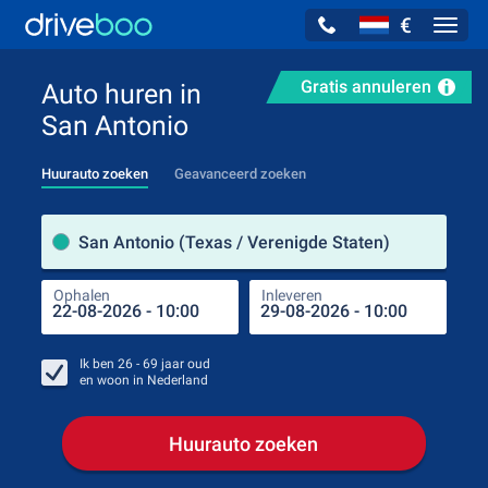
€
Navig
Gratis annuleren
Auto huren in
San Antonio
Huurauto zoeken
Geavanceerd zoeken
Verh
San Antonio (Texas / Verenigde Staten)
Ophalen
Inleveren
Plaa
Oph
Ik ben
26 - 69
jaar oud
en woon in
Nederland
Huurauto zoeken