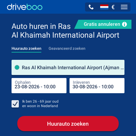
€
Navig
Gratis annuleren
Auto huren in Ras
Al Khaimah International Airport
Huurauto zoeken
Geavanceerd zoeken
Verh
Ras Al Khaimah International Airport (Ajman / Verenigde Arabische Emiraten)
Ophalen
Inleveren
Plaa
Oph
Ik ben
26 - 69
jaar oud
en woon in
Nederland
Huurauto zoeken