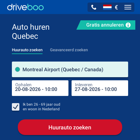
€
Navig
Gratis annuleren
Auto huren
Quebec
Huurauto zoeken
Geavanceerd zoeken
Verh
Montreal Airport (Quebec / Canada)
Ophalen
Inleveren
Plaa
Oph
Ik ben
26 - 69
jaar oud
en woon in
Nederland
Huurauto zoeken