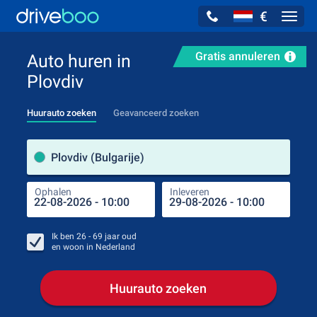
€
Navig
Gratis annuleren
Auto huren in
Plovdiv
Huurauto zoeken
Geavanceerd zoeken
Verh
Plovdiv (Bulgarije)
Ophalen
Inleveren
Plaa
Oph
Ik ben
26 - 69
jaar oud
en woon in
Nederland
Huurauto zoeken