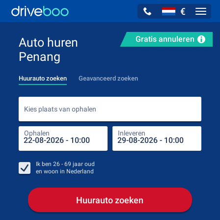
€
Navig
Gratis annuleren
Auto huren
Penang
Huurauto zoeken
Geavanceerd zoeken
Kies
Kies plaats van ophalen
Ophalen
Inleveren
Plaa
Oph
Ik ben
26 - 69
jaar oud
en woon in
Nederland
Huurauto zoeken