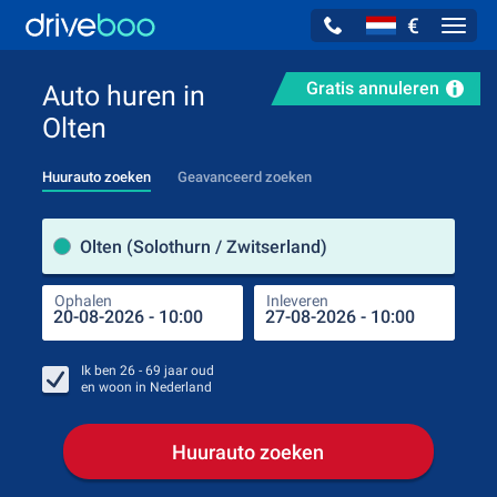
€
Navig
Gratis annuleren
Auto huren in
Olten
Huurauto zoeken
Geavanceerd zoeken
Verh
Olten (Solothurn / Zwitserland)
Ophalen
Inleveren
Plaa
Oph
Ik ben
26 - 69
jaar oud
en woon in
Nederland
Huurauto zoeken