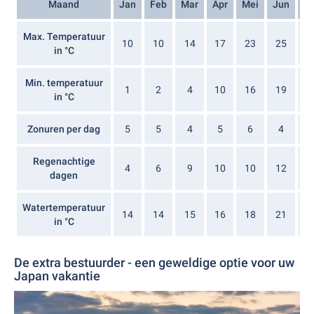
Maand
Jan
Feb
Mar
Apr
Mei
Jun
Ju
Max. Temperatuur
10
10
14
17
23
25
2
in °C
Min. temperatuur
1
2
4
10
16
19
2
in °C
Zonuren per dag
5
5
4
5
6
4
Regenachtige
4
6
9
10
10
12
1
dagen
Watertemperatuur
14
14
15
16
18
21
2
in °C
De extra bestuurder - een geweldige optie voor uw
Japan vakantie