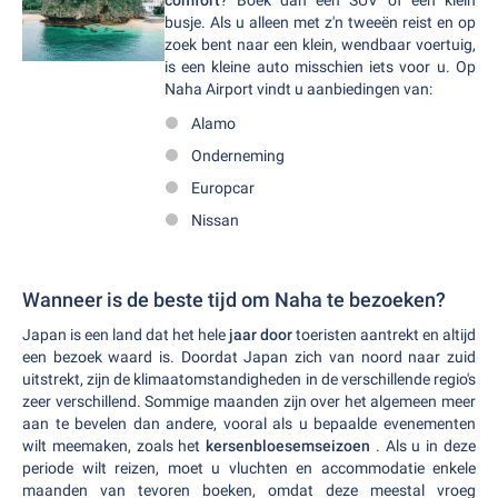
comfort
? Boek dan een SUV of een klein
busje. Als u alleen met z'n tweeën reist en op
zoek bent naar een klein, wendbaar voertuig,
is een kleine auto misschien iets voor u. Op
Naha Airport vindt u aanbiedingen van:
Alamo
Onderneming
Europcar
Nissan
Wanneer is de beste tijd om Naha te bezoeken?
Japan is een land dat het hele
jaar door
toeristen aantrekt en altijd
een bezoek waard is. Doordat Japan zich van noord naar zuid
uitstrekt, zijn de klimaatomstandigheden in de verschillende regio's
zeer verschillend. Sommige maanden zijn over het algemeen meer
aan te bevelen dan andere, vooral als u bepaalde evenementen
wilt meemaken, zoals het
kersenbloesemseizoen
. Als u in deze
periode wilt reizen, moet u vluchten en accommodatie enkele
maanden van tevoren boeken, omdat deze meestal vroeg