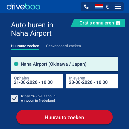
€
Navig
Gratis annuleren
Auto huren in
Naha Airport
Huurauto zoeken
Geavanceerd zoeken
Verh
Naha Airport (Okinawa / Japan)
Ophalen
Inleveren
Plaa
Oph
Ik ben
26 - 69
jaar oud
en woon in
Nederland
Huurauto zoeken