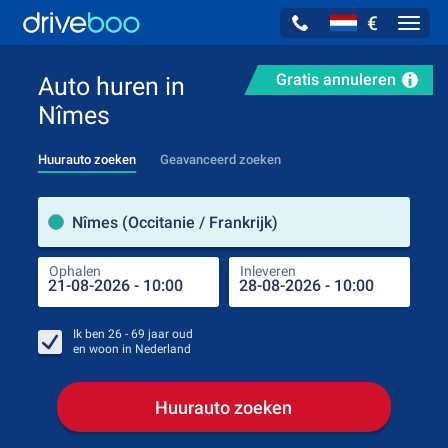
€
Navig
Gratis annuleren
Auto huren in
Nîmes
Huurauto zoeken
Geavanceerd zoeken
Verh
Nîmes (Occitanie / Frankrijk)
Ophalen
Inleveren
Plaa
Oph
Ik ben
26 - 69
jaar oud
en woon in
Nederland
Huurauto zoeken