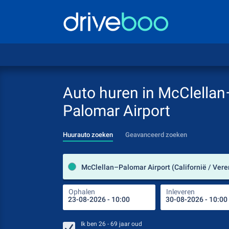
Auto huren in McClellan
Palomar Airport
Huurauto zoeken
Geavanceerd zoeken
Ophalen
Inleveren
Ik ben
26 - 69
jaar oud