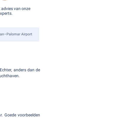
k advies van onze
xperts.
lan–Palomar Airport
. Echter, anders dan de
luchthaven.
ar. Goede voorbeelden