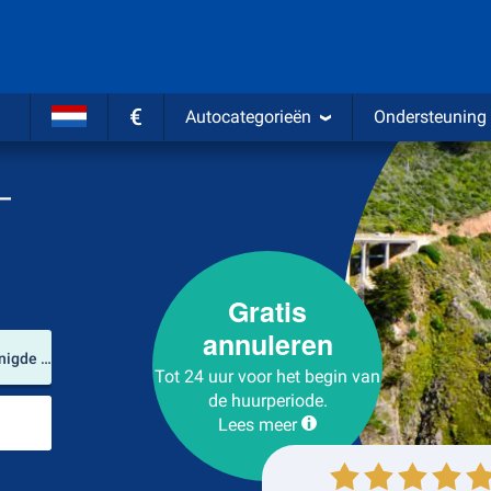
€
Autocategorieën
Ondersteuning
–
Gratis
annuleren
Verhuurlocatie
McClellan–Palomar Airport (Californië / Verenigde Staten)
Tot 24 uur voor het begin van
de huurperiode.
Plaats voor teruggave
Lees meer
Ophalen
Inleveren