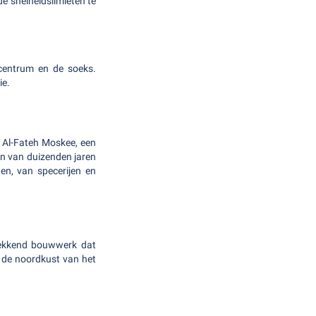
e snelheidslimieten te
centrum en de soeks.
ie.
e Al-Fateh Moskee, een
en van duizenden jaren
en, van specerijen en
wekkend bouwwerk dat
s de noordkust van het