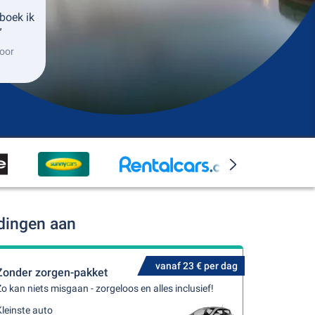
boek ik
”
oor
dingen aan
vanaf 23 € per dag
Zonder zorgen-pakket
o kan niets misgaan - zorgeloos en alles inclusief!
leinste auto