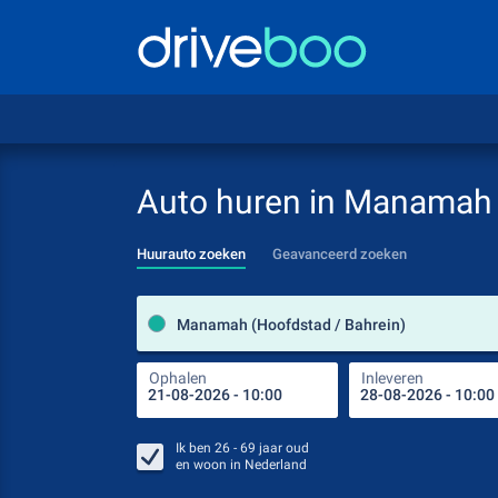
Auto huren in Manamah
Huurauto zoeken
Geavanceerd zoeken
Manamah (Hoofdstad / Bahrein)
Ophalen
Inleveren
Ik ben
26 - 69
jaar oud
en woon in
Nederland