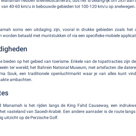
 Manamah hebben snelheidscamera's, dus het is belangrijk om zich aan d
n van 40-60 km/u in bebouwde gebieden tot 100-120 km/u op snelwegen.
amah soms een uitdaging zijn, vooral in drukke gebieden zoals het 
n worden betaald met muntstukken of via een specifieke mobiele applicat
digheden
 bieden op het gebied van toerisme. Enkele van de topattracties zijn d
eën ter wereld; het Bahrein National Museum, met artefacten die dater
a Souk, een traditionele openluchtmarkt waar je van alles kunt vind
aakte ambachten.
tes
ond Manamah is het rijden langs de King Fahd Causeway, een indruk
het vasteland van Saoedi-Arabië. Een andere aanrader is de route lang
ig uitzicht op de Perzische Golf.