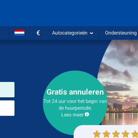
€
Autocategorieën
Ondersteuning
Verhuurlocatie
Gratis annuleren
Tot 24 uur voor het begin van
Plaats voor teruggave
de huurperiode.
Lees meer
Ophalen
Inleveren