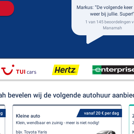
Markus: “De volgende keer 
weer bij jullie. Super!
1 van 145 beoordelingen v
Manamah
h bevelen wij de volgende autohuur aanbie
ag
vanaf 20 € per dag
Kleine auto
Klein, wendbaar en zuinig - meer is niet nodig!
Z
bijv. Toyota Yaris
K