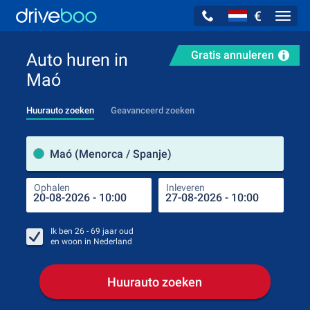
€
Navig
Gratis annuleren
Auto huren in
Maó
Huurauto zoeken
Geavanceerd zoeken
Verh
Maó (Menorca / Spanje)
Ophalen
Inleveren
Plaa
Oph
Ik ben
26 - 69
jaar oud
en woon in
Nederland
Huurauto zoeken