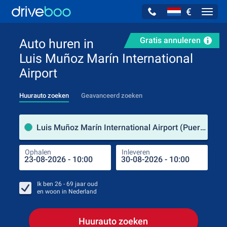
€
Navig
Gratis annuleren
Auto huren in
Luis Muñoz Marín International
Airport
Huurauto zoeken
Geavanceerd zoeken
Verh
Luis Muñoz Marín International Airport (Puerto Rico)
Ophalen
Inleveren
Plaa
Oph
Ik ben
26 - 69
jaar oud
en woon in
Nederland
Huurauto zoeken