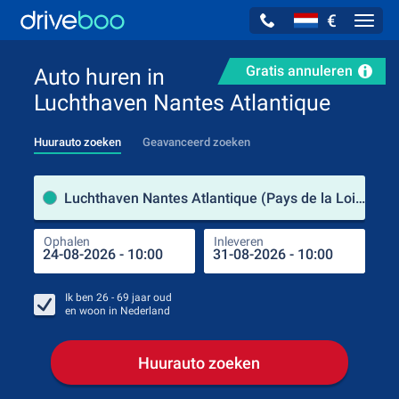
€
Navig
Gratis annuleren
Auto huren in
Luchthaven Nantes Atlantique
Huurauto zoeken
Geavanceerd zoeken
Verh
Luchthaven Nantes Atlantique (Pays de la Loire / Frankrijk)
Ophalen
Inleveren
Plaa
Oph
Ik ben
26 - 69
jaar oud
en woon in
Nederland
Huurauto zoeken