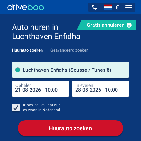
€
Navig
Gratis annuleren
Auto huren in
Luchthaven Enfidha
Huurauto zoeken
Geavanceerd zoeken
Verh
Luchthaven Enfidha (Sousse / Tunesië)
Ophalen
Inleveren
Plaa
Oph
Ik ben
26 - 69
jaar oud
en woon in
Nederland
Huurauto zoeken