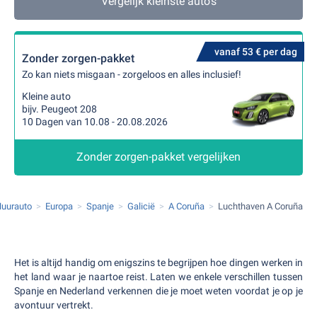
Vergelijk kleinste auto's
vanaf 53 € per dag
Zonder zorgen-pakket
Zo kan niets misgaan - zorgeloos en alles inclusief!
Kleine auto
bijv. Peugeot 208
10 Dagen van 10.08 - 20.08.2026
Zonder zorgen-pakket vergelijken
uurauto
Europa
Spanje
Galicië
A Coruña
Luchthaven A Coruña
Het is altijd handig om enigszins te begrijpen hoe dingen werken in
het land waar je naartoe reist. Laten we enkele verschillen tussen
Spanje en Nederland verkennen die je moet weten voordat je op je
avontuur vertrekt.