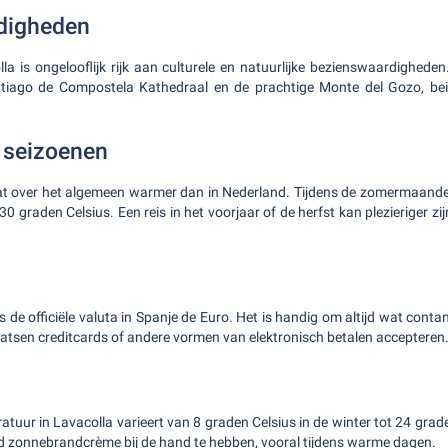
digheden
la is ongelooflijk rijk aan culturele en natuurlijke bezienswaardighede
tiago de Compostela Kathedraal en de prachtige Monte del Gozo, beid
n seizoenen
maat over het algemeen warmer dan in Nederland. Tijdens de zomermaand
0 graden Celsius. Een reis in het voorjaar of de herfst kan plezieriger z
s de officiële valuta in Spanje de Euro. Het is handig om altijd wat contan
laatsen creditcards of andere vormen van elektronisch betalen accepteren
tuur in Lavacolla varieert van 8 graden Celsius in de winter tot 24 grade
d zonnebrandcrème bij de hand te hebben, vooral tijdens warme dagen.