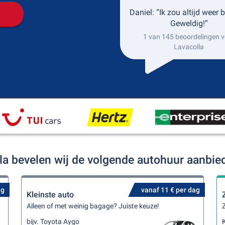
Daniel: “Ik zou altijd weer 
Geweldig!”
1 van 145 beoordelingen v
Lavacolla
lla bevelen wij de volgende autohuur aanbie
ag
vanaf 11 € per dag
Kleinste auto
Alleen of met weinig bagage? Juiste keuze!
Z
bijv. Toyota Aygo
K