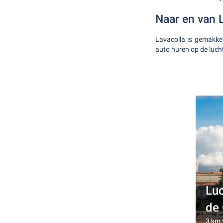
Naar en van 
Lavacolla is gemakkel
auto huren op de luch
Lu
de
3 km 