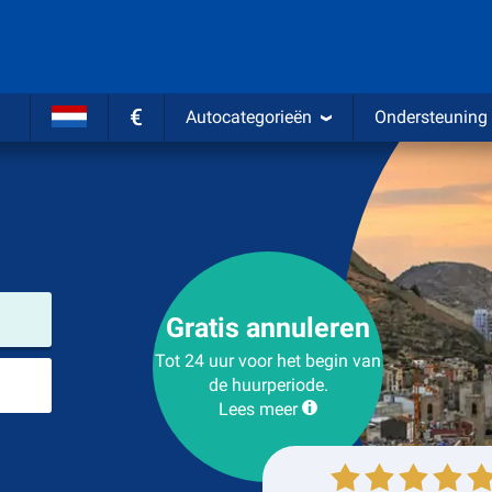
€
Autocategorieën
Ondersteuning
Verhuurlocatie
Gratis annuleren
Tot 24 uur voor het begin van
Plaats voor teruggave
de huurperiode.
Lees meer
Ophalen
Inleveren