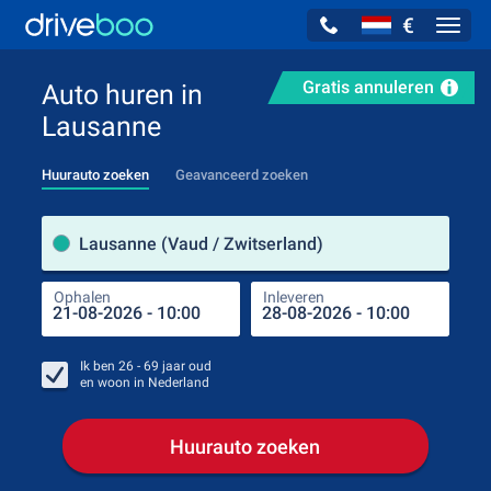
€
Navig
Gratis annuleren
Auto huren in
Lausanne
Huurauto zoeken
Geavanceerd zoeken
Verh
Lausanne (Vaud / Zwitserland)
Ophalen
Inleveren
Plaa
Oph
Ik ben
26 - 69
jaar oud
en woon in
Nederland
Huurauto zoeken