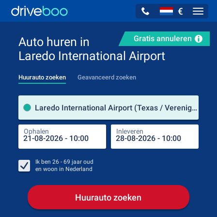
€
Navig
Gratis annuleren
Auto huren in
Laredo International Airport
Huurauto zoeken
Geavanceerd zoeken
Verh
Laredo International Airport (Texas / Verenigde Staten)
Ophalen
Inleveren
Plaa
Oph
Ik ben
26 - 69
jaar oud
en woon in
Nederland
Huurauto zoeken