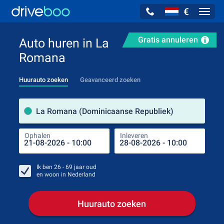
€
Navig
Gratis annuleren
Auto huren in La
Romana
Huurauto zoeken
Geavanceerd zoeken
Verh
La Romana (Dominicaanse Republiek)
Ophalen
Inleveren
Plaa
Oph
Ik ben
26 - 69
jaar oud
en woon in
Nederland
Huurauto zoeken