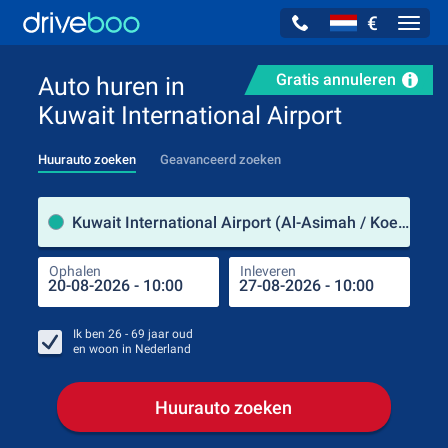
€
Navig
Gratis annuleren
Auto huren in
Kuwait International Airport
Huurauto zoeken
Geavanceerd zoeken
Verh
Kuwait International Airport (Al-Asimah / Koeweit)
Ophalen
Inleveren
Plaa
Oph
Ik ben
26 - 69
jaar oud
en woon in
Nederland
Huurauto zoeken